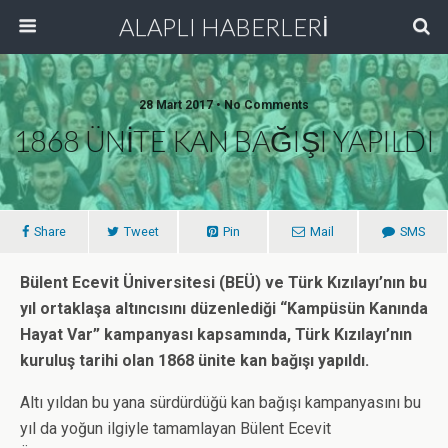
ALAPLI HABERLERİ
28 Mart 2017 • No Comments
1868 ÜNİTE KAN BAĞIŞI YAPILDI
Share
Tweet
Pin
Mail
SMS
Bülent Ecevit Üniversitesi (BEÜ) ve Türk Kızılayı’nın bu
yıl ortaklaşa altıncısını düzenlediği “Kampüsün Kanında
Hayat Var” kampanyası kapsamında, Türk Kızılayı’nın
kuruluş tarihi olan 1868 ünite kan bağışı yapıldı.
Altı yıldan bu yana sürdürdüğü kan bağışı kampanyasını bu
yıl da yoğun ilgiyle tamamlayan Bülent Ecevit