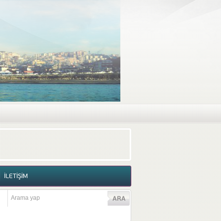
RAF GALERİSİ
VİDEO GALERİSİ
İLETİŞİM
İLETİŞİM