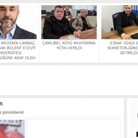
OR
ULDAK BÜLENT ECEVİT ÜNİVERSİTESİ REKTÖRLÜĞÜNE ADAY OLDU
 SEZER GETİRİLDİ.
A VE YAŞATMA DERNEĞİ KONGRESİ YAPILDI
Rİ SONA ERDİ
. MUSTAFA CANBAZ,
ÇAMLIBEL KÖYÜ MUHTARINA
ESNAF ODASI 
AK BÜLENT ECEVİT
YETKİ VERİLDİ
SEKRETERLİĞİNE
HİZMETİ KALDIRILDI
NİVERSİTESİ
GETİRİLDİ
ÜĞÜNE ADAY OLDU
NSI DÜZENLENDİ
ÜRLÜĞÜ BİNASİ YAPILACAK
R
z görüntülendi