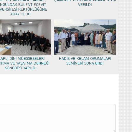
OF. DR. MUSTAFA CANBAZ,
ÇAMLIBEL KÖYÜ MUHTARINA YETKİ
NGULDAK BÜLENT ECEVİT
VERİLDİ
VERSİTESİ REKTÖRLÜĞÜNE
ADAY OLDU
LAPLI DİNİ MÜESSESELERİ
HADİS VE KELAM OKUMALARI
TIRMA VE YAŞATMA DERNEĞİ
SEMİNERİ SONA ERDİ
KONGRESİ YAPILDI