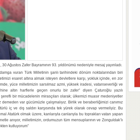
u, 30 Ağustos Zafer Bayramının 93. yıldönümü nedeniyle mesaj yayınladı.
damga vuran Türk Milletinin şanlı tarihindeki dönüm noktalarından biri
timizi esaret altına almak isteyen devletlere karşı, yokluk içinde, en zor
emde, yüce milletimizin sarsılmaz azmi, yüksek iradesi, vatanseverliği ve
rihine altın harflerle geçen onurlu bir zafer” diyen Çaturoğlu yazılı
 şerefli bir mücadelenin mirasçıları olarak; ülkemizi muasır medeniyetler
 demeden var gücümüzle çalışmalıyız. Birlik ve beraberliğimizi canımız
rlü iç ve dış saldırı karşısında tek yürek olarak cevap vermeliyiz. Bu
al Atatürk olmak üzere, kanlarıyla canlarıyla bu toprakları vatan yapan
innetle anıyor, milletimizin, ordumuzun tüm mensuplarının ve Zonguldak’lı
ekten kutluyorum”