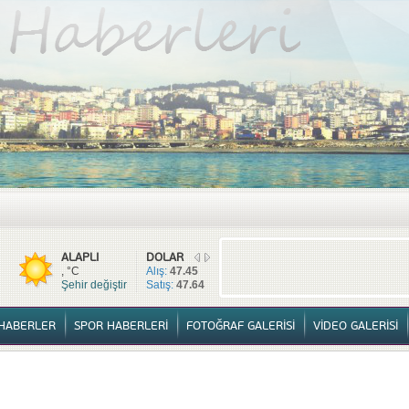
TÜM HABERLER
YURTTAN HABERLER
SPOR HABERLERİ
FOTOĞ
ALAPLI
DOLAR
, °C
Alış:
47.45
Şehir değiştir
Satış:
47.64
HABERLER
SPOR HABERLERİ
FOTOĞRAF GALERİSİ
VİDEO GALERİSİ