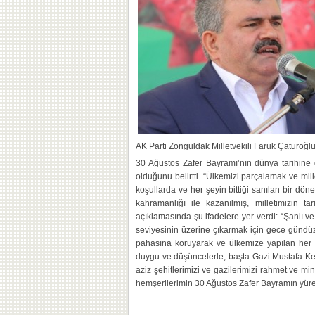
AK Parti Zonguldak Milletvekili Faruk Çaturoğl
30 Ağustos Zafer Bayramı’nın dünya tarihine 
olduğunu belirtti. “Ülkemizi parçalamak ve mille
koşullarda ve her şeyin bittiği sanılan bir dön
kahramanlığı ile kazanılmış, milletimizin ta
açıklamasında şu ifadelere yer verdi: “Şanlı ve
seviyesinin üzerine çıkarmak için gece gündüz
pahasına koruyarak ve ülkemize yapılan her tü
duygu ve düşüncelerle; başta Gazi Mustafa Kem
aziz şehitlerimizi ve gazilerimizi rahmet ve m
hemşerilerimin 30 Ağustos Zafer Bayramın yür