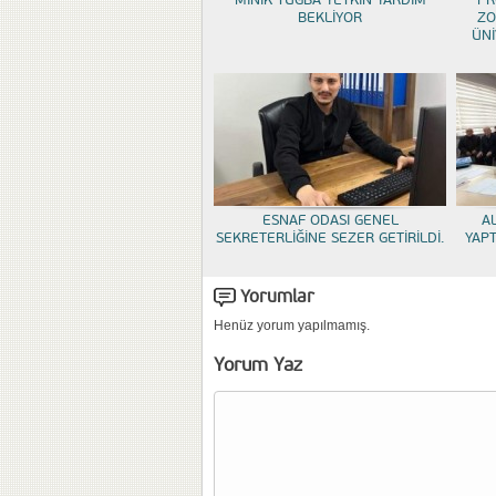
MİNİK TUĞBA YETKİN YARDIM
PR
BEKLİYOR
ZO
ÜNİ
ESNAF ODASI GENEL
A
SEKRETERLİĞİNE SEZER GETİRİLDİ.
YAP
Yorumlar
Henüz yorum yapılmamış.
Yorum Yaz