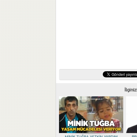
İlgini