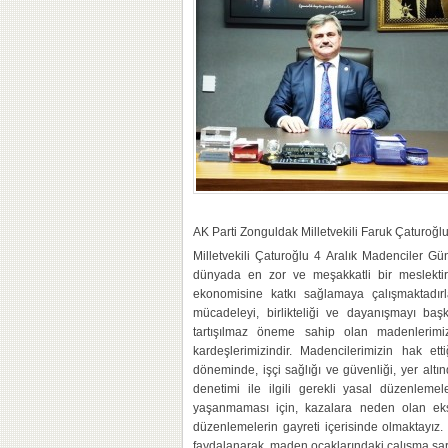
AK Parti Zonguldak Milletvekili Faruk Çaturoğlu
Milletvekili Çaturoğlu 4 Aralık Madenciler Gü
dünyada en zor ve meşakkatli bir meslekti
ekonomisine katkı sağlamaya çalışmaktadırla
mücadeleyi, birlikteliği ve dayanışmayı ba
tartışılmaz öneme sahip olan madenlerim
kardeşlerimizindir. Madencilerimizin hak e
döneminde, işçi sağlığı ve güvenliği, yer altın
denetimi ile ilgili gerekli yasal düzenlem
yaşanmaması için, kazalara neden olan eksik
düzenlemelerin gayreti içerisinde olmaktayız
faydalanarak, maden ocaklarındaki çalışma şart