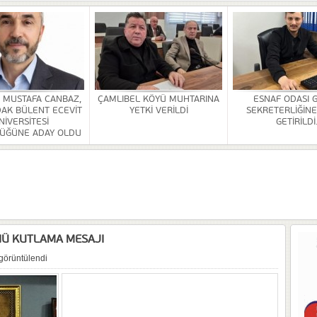
HİZMETİ KALDIRILDI
NSI DÜZENLENDİ
ÜRLÜĞÜ BİNASİ YAPILACAK
. MUSTAFA CANBAZ,
ÇAMLIBEL KÖYÜ MUHTARINA
ESNAF ODASI 
AK BÜLENT ECEVİT
YETKİ VERİLDİ
SEKRETERLİĞİNE
OR
NİVERSİTESİ
GETİRİLDİ
ÜĞÜNE ADAY OLDU
ULDAK BÜLENT ECEVİT ÜNİVERSİTESİ REKTÖRLÜĞÜNE ADAY OLDU
 SEZER GETİRİLDİ.
A VE YAŞATMA DERNEĞİ KONGRESİ YAPILDI
NÜ KUTLAMA MESAJI
görüntülendi