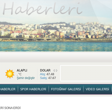
TÜM HABERLER
YURTTAN HABERLER
SPOR HABERLERİ
FOTOĞ
ALAPLI
DOLAR
, °C
Alış:
47.48
Şehir değiştir
Satış:
47.67
HABERLER
SPOR HABERLERİ
FOTOĞRAF GALERİSİ
VİDEO GALERİSİ
Rİ SONA ERDİ