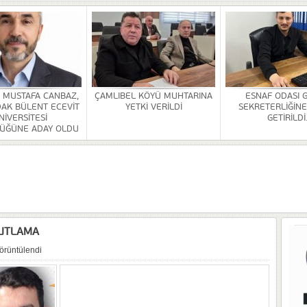
Rİ SONA ERDİ
HİZMETİ KALDIRILDI
NSI DÜZENLENDİ
ÜRLÜĞÜ BİNASİ YAPILACAK
. MUSTAFA CANBAZ,
ÇAMLIBEL KÖYÜ MUHTARINA
ESNAF ODASI 
AK BÜLENT ECEVİT
YETKİ VERİLDİ
SEKRETERLİĞİNE
NİVERSİTESİ
GETİRİLDİ
ÜĞÜNE ADAY OLDU
OR
ULDAK BÜLENT ECEVİT ÜNİVERSİTESİ REKTÖRLÜĞÜNE ADAY OLDU
 SEZER GETİRİLDİ.
KUTLAMA
örüntülendi