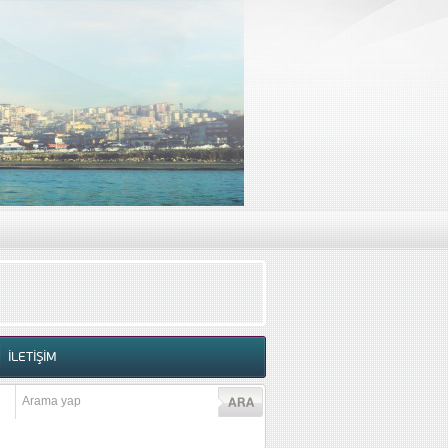
RAF GALERİSİ
VİDEO GALERİSİ
İLETİŞİM
İLETİŞİM