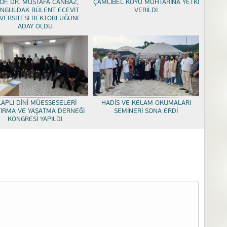
OF. DR. MUSTAFA CANBAZ,
ÇAMLIBEL KÖYÜ MUHTARINA YETKİ
NGULDAK BÜLENT ECEVİT
VERİLDİ
VERSİTESİ REKTÖRLÜĞÜNE
ADAY OLDU
LAPLI DİNİ MÜESSESELERİ
HADİS VE KELAM OKUMALARI
TIRMA VE YAŞATMA DERNEĞİ
SEMİNERİ SONA ERDİ
KONGRESİ YAPILDI