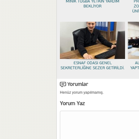
MİNİK TUĞBA YETKİN YARDIM
PR
BEKLİYOR
ZO
ÜNİ
ESNAF ODASI GENEL
A
SEKRETERLİĞİNE SEZER GETİRİLDİ.
YAP
Yorumlar
Henüz yorum yapılmamış.
Yorum Yaz