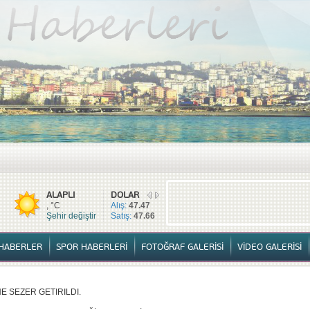
TÜM HABERLER
YURTTAN HABERLER
SPOR HABERLERİ
FOTOĞ
ALAPLI
DOLAR
, °C
Alış:
47.47
Şehir değiştir
Satış:
47.66
HABERLER
SPOR HABERLERİ
FOTOĞRAF GALERİSİ
VİDEO GALERİSİ
A VE YAŞATMA DERNEĞİ KONGRESİ YAPILDI