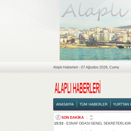
Alaplı Haberleri - 07 Ağustos 2026, Cuma
ANASAYFA
ANASAYFA
TÜM HABERLER
YURTTAN 
SON DAKİKA
16:17
-
ALAPLI DİNİ MÜESSESELERİ YAPTIRM