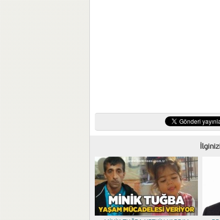
İlgini