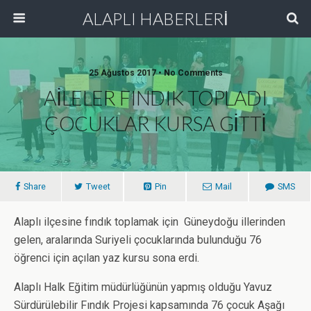
ALAPLI HABERLERİ
25 Ağustos 2017 • No Comments
AİLELER FINDIK TOPLADI
ÇOCUKLAR KURSA GİTTİ
Share
Tweet
Pin
Mail
SMS
Alaplı ilçesine fındık toplamak için Güneydoğu illerinden
gelen, aralarında Suriyeli çocuklarında bulunduğu 76
öğrenci için açılan yaz kursu sona erdi.
Alaplı Halk Eğitim müdürlüğünün yapmış olduğu Yavuz
Sürdürülebilir Fındık Projesi kapsamında 76 çocuk Aşağı