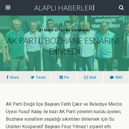
ALAPLI HABERLERİ
21 Mayıs 2013 • No Comments
AK PARTİ, ‘BOZHANE ESNAFINI ’
DİNLEDİ
Share
Tweet
Pin
Mail
SMS
AK Parti Ereğli İlçe Başkanı Fatih Çakır ve Belediye Meclis
Üyesi Yusuf Kalay ile bazı AK Parti yönetim kurulu üyeleri,
Bozhane esnafının yaşadığı sıkıntıları dinlemek için Su
Ürünleri Kooperatif Başkanı Firuz Yılmaz’ı ziyaret etti.