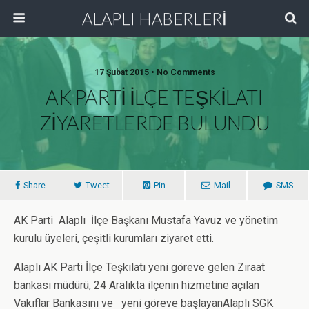
ALAPLI HABERLERİ
17 Şubat 2015 • No Comments
AK PARTİ İLÇE TEŞKİLATI
ZİYARETLERDE BULUNDU
Share
Tweet
Pin
Mail
SMS
AK Parti Alaplı İlçe Başkanı Mustafa Yavuz ve yönetim
kurulu üyeleri, çeşitli kurumları ziyaret etti.
Alaplı AK Parti İlçe Teşkilatı yeni göreve gelen Ziraat
bankası müdürü, 24 Aralıkta ilçenin hizmetine açılan
Vakıflar Bankasını ve yeni göreve başlayanAlaplı SGK