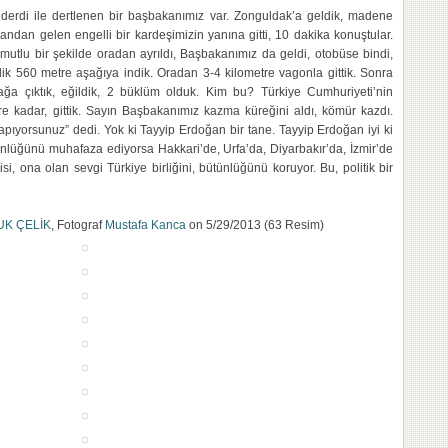
in derdi ile dertlenen bir başbakanımız var. Zonguldak’a geldik, madene
ndan gelen engelli bir kardeşimizin yanına gitti, 10 dakika konuştular.
utlu bir şekilde oradan ayrıldı, Başbakanımız da geldi, otobüse bindi,
ik 560 metre aşağıya indik. Oradan 3-4 kilometre vagonla gittik. Sonra
ağa çıktık, eğildik, 2 büklüm olduk. Kim bu? Türkiye Cumhuriyeti’nin
e kadar, gittik. Sayın Başbakanımız kazma küreğini aldı, kömür kazdı.
yapıyorsunuz” dedi. Yok ki Tayyip Erdoğan bir tane. Tayyip Erdoğan iyi ki
ütünlüğünü muhafaza ediyorsa Hakkari’de, Urfa’da, Diyarbakır’da, İzmir’de
, ona olan sevgi Türkiye birliğini, bütünlüğünü koruyor. Bu, politik bir
UK ÇELİK
, Fotograf
Mustafa Kanca
on 5/29/2013 (63 Resim)