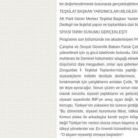
bir değerlendirmede bulunarak gerçekleştirile
TEŞKİLAT BAŞKAN YARDIMCILARI BİLGİLER
AK Parti Genel Merkez Teşkilat Başkan Yardımc
Dedegil ise teşkilat yapısı ve toplantılara dair bi
SİYASİ TARİH SUNUMU GERÇEKLEŞTİ
Programın son bölümünde ise akademisyen Prof.
Çalışma ve Sosyal Güvenlik Bakanı Faruk Çeli
yükseltmek için iş gücü talebinde bulundu. On
muhtırası ile Demirel hükümetini alaşağı etmek
düşürürüz diye meşgulken, onlar aya giderken 
Zonguldak İl Teşkilat Toplantısı’nda yaptığı
siyasetçilerin milletin derdiyle dertlenmesi
bırakmamak için çalıştıklarını anlatan Çelik, “B
de ikiye ayıracağız. Sorun çözen ve sorun olan
olarak sorumlu siyaset yaptıklarını ve geleceğ
siyaset sayesinde IMF’ye avuç açan değil, kr
konuştu. Türkiye’nin yükselen bir sürece girdiğin
“Bu dönemde, siyaset kurumuna itibar, istikr
Kırmızı plaka ile arkadaşlar kendi seçim bölge
değil Türkiye’nin neresi olursa olsun başımız di
ülkeyi yönetenler var. En önemli hizmetimiz si
-“O akşam siyasetçi olmaya başladım”-