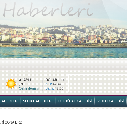
TÜM HABERLER
YURTTAN HABERLER
SPOR HABERLERİ
FOTOĞ
ALAPLI
DOLAR
, °C
Alış:
47.47
Şehir değiştir
Satış:
47.66
HABERLER
SPOR HABERLERİ
FOTOĞRAF GALERİSİ
VİDEO GALERİSİ
Rİ SONA ERDİ