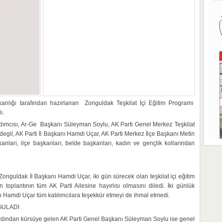
anlığı tarafından hazırlanan Zonguldak Teşkilat İçi Eğitim Programı
ı.
dımcısı, Ar-Ge Başkanı Süleyman Soylu, AK Parti Genel Merkez Teşkilat
gil, AK Parti İl Başkanı Hamdi Uçar, AK Parti Merkez İlçe Başkanı Metin
arı, ilçe başkanları, belde başkanları, kadın ve gençlik kollarından
Zonguldak İl Başkanı Hamdi Uçar, iki gün sürecek olan teşkilat içi eğitim
n toplantının tüm AK Parti Ailesine hayırlısı olmasını diledi. İki günlük
an Hamdi Uçar tüm katılımcılara teşekkür etmeyi de ihmal etmedi.
GULADI
ardından kürsüye gelen AK Parti Genel Başkanı Süleyman Soylu ise genel