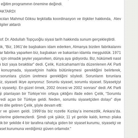
n eğitim programının önemine değindi.
 AKTARDI
ıları Mahmut Göksu teşkilatta koordinasyon ve ilişkiler hakkında, Alev
lgiler aktardı
 Dr. Abdullah Topçuoğlu siyasi tarih hakkında sunum gerçekleştirdi.
k, “Biz, 1961’de başbakanı idam ederken, Almanya bizden fabrikalarını
lar fabrika yaparken biz, başbakan ve bakanları idamla meşguldük. 1971
 için olmadık şeyler yaşanırken, dünya aya gidiyordu. Biz, hükümeti nasıl
bizi yaya bıraktılar” dedi. Çelik, Kızılcahamam’da düzenlenen AK Parti
 konuşmada, siyasetçinin halkla bütünleşmesi gerektiğini belirterek,
, sorunlara çözüm üretmesi gerektiğini söyledi. Sorunların torunlara
iz, siyaseti ikiye ayırıyoruz: Sorunlu siyaset, sorumlu siyaset. Siyasetçiyi
 siyasetçi. En güzel örnek, 2002 öncesi ve 2002 sonrası” dedi. AK Parti
i planlayan bir Türkiye’nin ortaya çıktığını ifade eden Çelik, “Sorumlu
edi açan bir Türkiye geldi. Neden, sorumlu siyasetçiden dolayı” diye
i dile getiren Çelik, şöyle devam etti:
ar ve güven geldi. 1999’da biz rozetle Kızılay’a inemezdik, Ankara’da.
lerine gidemezlerdi. Şimdi çok şükür, 11 yıl geride kaldı, kırmızı plaka
k bir şekilde 4 bir tarafına rahatça giden bir siyaset kurumu, siyasetçi ve
yaset kurumuna verdiğimiz güven ortamıdır.”