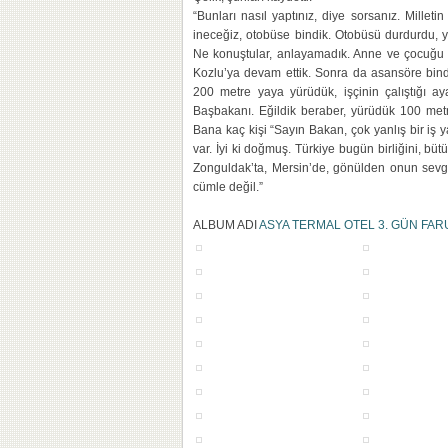
“Bunları nasıl yaptınız, diye sorsanız. Millet
ineceğiz, otobüse bindik. Otobüsü durdurdu, ya
Ne konuştular, anlayamadık. Anne ve çocuğu m
Kozlu’ya devam ettik. Sonra da asansöre bind
200 metre yaya yürüdük, işçinin çalıştığı ay
Başbakanı. Eğildik beraber, yürüdük 100 metr
Bana kaç kişi “Sayın Bakan, çok yanlış bir iş 
var. İyi ki doğmuş. Türkiye bugün birliğini, b
Zonguldak’ta, Mersin’de, gönülden onun sevgisi
cümle değil.”
ALBUM ADI
ASYA TERMAL OTEL 3. GÜN FAR