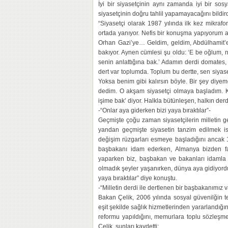
İyi bir siyasetçinin aynı zamanda iyi bir sosy
siyasetçinin doğru tahlil yapamayacağını bildirdi
“Siyasetçi olarak 1987 yılında ilk kez mikra
ortada yanıyor. Nefis bir konuşma yapıyorum 
Orhan Gazi’ye… Geldim, geldim, Abdülhamit’e
bakıyor. Aynen cümlesi şu oldu: ‘E be oğlum,
senin anlattığına bak.’ Adamın derdi domates, ek
dert var toplumda. Toplum bu dertte, sen siyas
Yoksa benim gibi kalırsın böyle. Bir şey diy
dedim. O akşam siyasetçi olmaya başladım. K
işime bak’ diyor. Halkla bütünleşen, halkın derd
-“Onlar aya giderken bizi yaya bıraktılar”-
Geçmişte çoğu zaman siyasetçilerin milletin gele
yandan geçmişte siyasetin tanzim edilmek is
değişim rüzgarları esmeye başladığını ancak 19
başbakanı idam ederken, Almanya bizden fab
yaparken biz, başbakan ve bakanları idamla 
olmadık şeyler yaşanırken, dünya aya gidiyordu
yaya bıraktılar” diye konuştu.
-“Milletin derdi ile dertlenen bir başbakanımız v
Bakan Çelik, 2006 yılında sosyal güvenilğin tek
eşit şekilde sağlık hizmetlerinden yararlandığın
reformu yapıldığını, memurlara toplu sözleşme 
Çelik, şunları kaydetti: