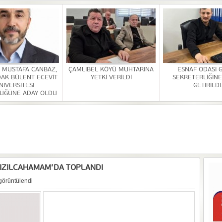
HİZMETİ KALDIRILDI
NSI DÜZENLENDİ
ÜRLÜĞÜ BİNASİ YAPILACAK
. MUSTAFA CANBAZ,
ÇAMLIBEL KÖYÜ MUHTARINA
ESNAF ODASI 
AK BÜLENT ECEVİT
YETKİ VERİLDİ
SEKRETERLİĞİNE
OR
NİVERSİTESİ
GETİRİLDİ
ÜĞÜNE ADAY OLDU
ULDAK BÜLENT ECEVİT ÜNİVERSİTESİ REKTÖRLÜĞÜNE ADAY OLDU
 SEZER GETİRİLDİ.
A VE YAŞATMA DERNEĞİ KONGRESİ YAPILDI
KIZILCAHAMAM’DA TOPLANDI
görüntülendi