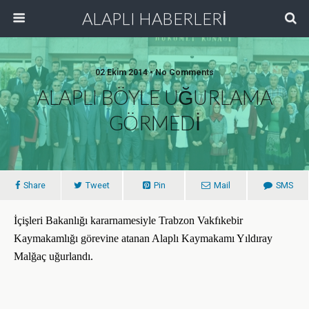
ALAPLI HABERLERİ
02 Ekim 2014 • No Comments
ALAPLI BÖYLE UĞURLAMA
GÖRMEDİ
Share
Tweet
Pin
Mail
SMS
İçişleri Bakanlığı kararnamesiyle Trabzon Vakfıkebir
Kaymakamlığı görevine atanan Alaplı Kaymakamı Yıldıray
Malğaç uğurlandı.