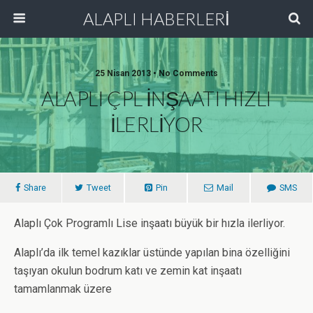
ALAPLI HABERLERİ
25 Nisan 2013 • No Comments
ALAPLI ÇPL İNŞAATI HIZLI
İLERLİYOR
Share
Tweet
Pin
Mail
SMS
Alaplı Çok Programlı Lise inşaatı büyük bir hızla ilerliyor.
Alaplı’da ilk temel kazıklar üstünde yapılan bina özelliğini
taşıyan okulun bodrum katı ve zemin kat inşaatı
tamamlanmak üzere