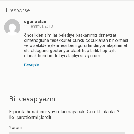
1 response
ugur aslan
11 Temmuz 2013
önceliklen slm lar beledıye baskanımız dr.nevzat
çimenogluna tesekkurler cunku cocuklarlan bır olması
ve o sekılde eylenmesı benı gururlandırıyor alaplının el
ele oldugunu gosterıyor alaplı hep bırlık hep oyle
olacak bundan dolayı alaplıyı sevıyorum
Cevapla
Bir cevap yazın
E-posta hesabınız yayımlanmayacak.
Gerekli alanlar
*
ile işaretlenmişlerdir
Yorum