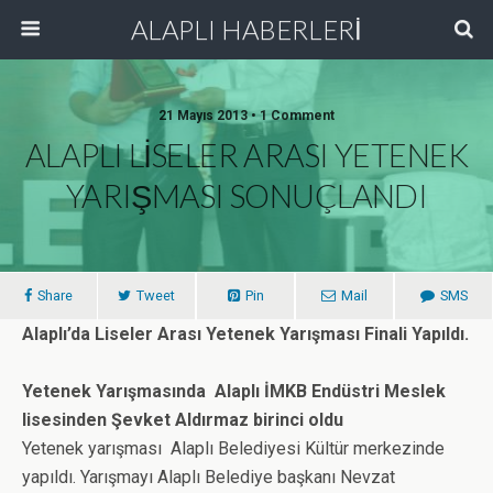
ALAPLI HABERLERİ
21 Mayıs 2013 • 1 Comment
ALAPLI LİSELER ARASI YETENEK
YARIŞMASI SONUÇLANDI
Share
Tweet
Pin
Mail
SMS
Alaplı’da Liseler Arası Yetenek Yarışması Finali Yapıldı.
Yetenek Yarışmasında Alaplı İMKB Endüstri Meslek
lisesinden Şevket Aldırmaz birinci oldu
Yetenek yarışması Alaplı Belediyesi Kültür merkezinde
yapıldı. Yarışmayı Alaplı Belediye başkanı Nevzat