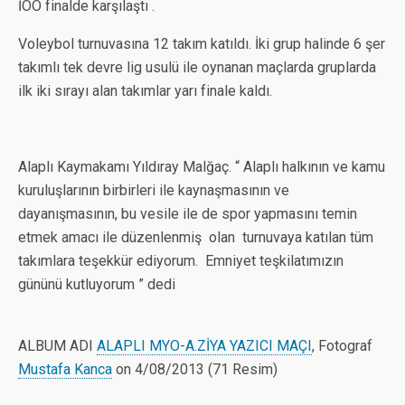
İÖO finalde karşılaştı .
Voleybol turnuvasına 12 takım katıldı. İki grup halinde 6 şer
takımlı tek devre lig usulü ile oynanan maçlarda gruplarda
ilk iki sırayı alan takımlar yarı finale kaldı.
Alaplı Kaymakamı Yıldıray Malğaç. “ Alaplı halkının ve kamu
kuruluşlarının birbirleri ile kaynaşmasının ve
dayanışmasının, bu vesile ile de spor yapmasını temin
etmek amacı ile düzenlenmiş olan turnuvaya katılan tüm
takımlara teşekkür ediyorum. Emniyet teşkilatımızın
gününü kutluyorum ” dedi
ALBUM ADI
ALAPLI MYO-A.ZİYA YAZICI MAÇI
, Fotograf
Mustafa Kanca
on 4/08/2013 (71 Resim)