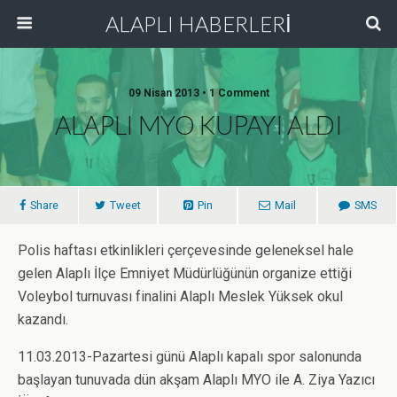
ALAPLI HABERLERİ
09 Nisan 2013 • 1 Comment
ALAPLI MYO KUPAYI ALDI
Share
Tweet
Pin
Mail
SMS
Polis haftası etkinlikleri çerçevesinde geleneksel hale
gelen Alaplı İlçe Emniyet Müdürlüğünün organize ettiği
Voleybol turnuvası finalini Alaplı Meslek Yüksek okul
kazandı.
11.03.2013-Pazartesi günü Alaplı kapalı spor salonunda
başlayan tunuvada dün akşam Alaplı MYO ile A. Ziya Yazıcı