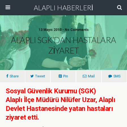
ALAPLI HABERLERİ
13 Mayıs 2013 • No Comments
ALAPLI SGK’DAN HASTALARA
ZİYARET
Share
Tweet
Pin
Mail
SMS
Sosyal Güvenlik Kurumu (SGK)
Alaplı İlçe Müdürü Nilüfer Uzar, Alaplı
Devlet Hastanesinde yatan hastaları
ziyaret etti.