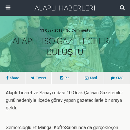
ALAPLI HABERLERİ
13 Ocak 2018 • No Comments
ALAPLI TSO GAZETECİLERLE
BULUŞTU
Share
Tweet
Pin
Mail
SMS
Alaplı Ticaret ve Sanayi odası 10 Ocak Çalışan Gazeteciler
günü nedeniyle ilçede görev yapan gazetecilerle bir araya
geldi.
Semercioğlu Et Mangal KöfteSalonunda da gerçekleşen