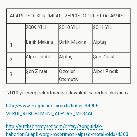
ALAPI TSO KURUMLAR VERGİSİ ÖDÜL SIRALAMASI
2009 YILI
2010 YILI
2011 YILI
Birlik Makina
Birlik Makina
Alptaş
1
Alper Fındık
Alptaş
Şen Ziraat
2
Şen Ziraat
Özerler
Alper Fındık
3
Otomotiv
2010 yılı vergi rekortmenleri ilew ilgili haberleri okuyunuz
http://www.ereglionder.com.tr/haber-34906-
VERGI_REKORTMENI_ALPTAS_ME84AL
http://yurthaber.mynet.com/detay/zonguldak-
haberleri/alapli-vergi-rekortmeni-alptas-metal-oldu/4303