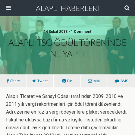
ALAPLI HABERLERİ
14 Şubat 2013 • 1 Comment
ALAPLI TSO ÖDÜL TÖRENİNDE
NE YAPTI
Share
Tweet
Pin
Mail
SMS
Alaplı Ticaret ve Sanayi Odası tarafından 2009, 2010 ve
2011 yılı vergi rekortmenleri için ödül töreni düzenlendi.
Adı üzerine en fazla vergi ödeyenlere plaket vereceklerdi.
Fakat ne olduysa bazı firma ve kişiler listeden çıkartılıp
onlara ödül layık görülmedi. Törene dahi çağrılmadılar.