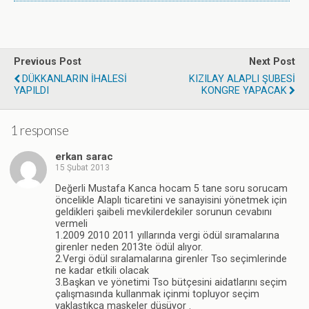
Previous Post
Next Post
DÜKKANLARIN İHALESİ
KIZILAY ALAPLI ŞUBESİ
YAPILDI
KONGRE YAPACAK
1 response
erkan sarac
15 Şubat 2013
Değerli Mustafa Kanca hocam 5 tane soru sorucam
öncelikle Alaplı ticaretini ve sanayisini yönetmek için
geldikleri şaibeli mevkilerdekiler sorunun cevabını
vermeli
1.2009 2010 2011 yıllarında vergi ödül sıramalarına
girenler neden 2013te ödül alıyor.
2.Vergi ödül sıralamalarına girenler Tso seçimlerinde
ne kadar etkili olacak
3.Başkan ve yönetimi Tso bütçesini aidatlarını seçim
çalışmasında kullanmak içinmi topluyor seçim
yaklastıkca maskeler düşüyor .