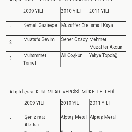
2009 YILI
2010 YILI
2011 YILI
Kemal Gazitepe
Muzaffer Efe
İsmail Kaya
1
Mustafa Sevim
Seher Özsoy
Mehmet
2
Muzaffer Akgün
Muhammet
Ali Coşkun
Yahya Topdağ
3
Temel
Alaplı İlçesi KURUMLAR VERGİSİ MÜKELLEFLERİ
2009 YILI
2010 YILI
2011 YILI
Şen ziraat
Alptaş Metal
Alptaş Metal
1
Aletleri