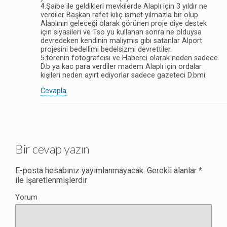
4.Şaibe ile geldikleri mevkilerde Alaplı için 3 yıldır ne
verdiler Başkan rafet kılıç ismet yılmazla bir olup
Alaplının geleceği olarak görünen proje diye destek
için siyasileri ve Tso yu kullanan sonra ne olduysa
devredeken kendinin malıymıs gıbı satanlar Alport
projesini bedellimi bedelsizmi devrettiler.
5.törenin fotografcısı ve Haberci olarak neden sadece
D.b ya kac para verdiler madem Alaplı için ordalar
kişileri neden ayırt ediyorlar sadece gazeteci D.bmi.
Cevapla
Bir cevap yazın
E-posta hesabınız yayımlanmayacak.
Gerekli alanlar
*
ile işaretlenmişlerdir
Yorum