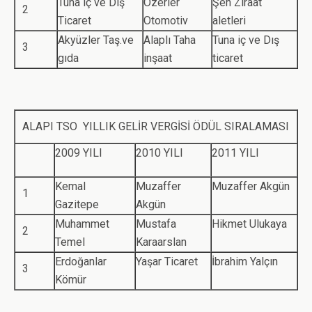
Tuna iç ve Dış
Özerler
Şen Ziraat
2
Ticaret
Otomotiv
aletleri
Akyüzler Taş.ve
Alaplı Taha
Tuna iç ve Dış
3
gıda
inşaat
ticaret
ALAPI TSO YILLIK GELİR VERGİSİ ÖDÜL SIRALAMASI
2009 YILI
2010 YILI
2011 YILI
Kemal
Muzaffer
Muzaffer Akgün
1
Gazitepe
Akgün
Muhammet
Mustafa
Hikmet Ulukaya
2
Temel
Karaarslan
Erdoğanlar
Yaşar Ticaret
İbrahim Yalçın
3
Kömür