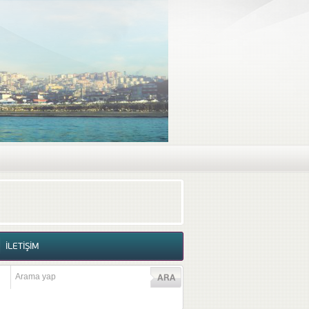
RAF GALERİSİ
VİDEO GALERİSİ
İLETİŞİM
İLETİŞİM