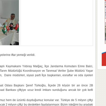
elerine iftar yemeği verildi.
Alaplı Kaymakamı Yıldıray Malğaç, İlçe Jandarma Komutanı Emre Balci,
l Tarım Müdürlüğü Koordinasyon ve Tarımsal Veriler Şube Müdürü Yaşar
ı, Daire müdürleri, siyasi parti İlçe başkanları, esnaflar ve oda üyeleri
raat Odası Başkanı Şeref Türkoğlu, İlçede 26 köyün bir an önce 2B
iraat Bankası çiftçiye ucuz kredi imkanı sunduğunu ancak bir çok kefil
muz hem de üzüntü duyduğumuz konular var. Türkiye de 5 milyon çiftçi
ncak 2 milyon çiftçi bu destekten faydalanmıyor. Bizim isteğimi bu aradaki