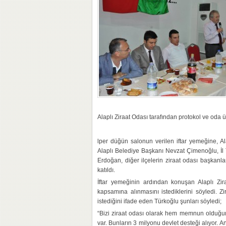
Alaplı Ziraat Odası tarafından protokol ve oda üy
lper düğün salonun verilen iftar yemeğine, 
Alaplı Belediye Başkanı Nevzat Çimenoğlu, İ
Erdoğan, diğer ilçelerin ziraat odası başkanlar
katıldı.
İftar yemeğinin ardından konuşan Alaplı Zi
kapsamına alınmasını istediklerini söyledi. Z
istediğini ifade eden Türkoğlu şunları söyledi;
“Bizi ziraat odası olarak hem memnun olduğu
var. Bunların 3 milyonu devlet desteği alıyor. A