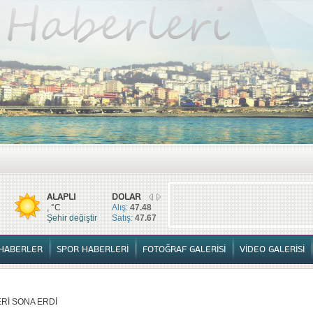
TÜM HABERLER
YURTTAN HABERLER
SPOR HABERLERİ
FOTOĞ
ALAPLI
DOLAR
, °C
Alış:
47.48
Şehir değiştir
Satış:
47.67
HABERLER
SPOR HABERLERİ
FOTOĞRAF GALERİSİ
VİDEO GALERİSİ
Rİ SONA ERDİ