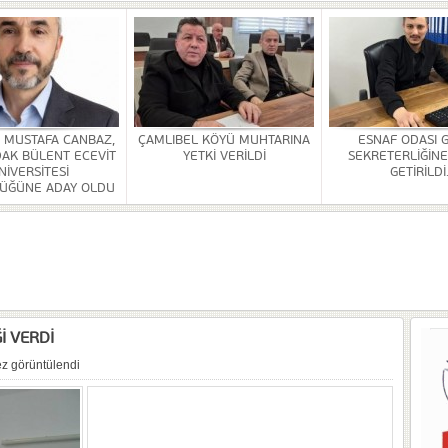
HİZMETİ KALDIRILDI
NSI DÜZENLENDİ
ÜRLÜĞÜ BİNASİ YAPILACAK
. MUSTAFA CANBAZ,
ÇAMLIBEL KÖYÜ MUHTARINA
ESNAF ODASI 
AK BÜLENT ECEVİT
YETKİ VERİLDİ
SEKRETERLİĞİNE
OR
NİVERSİTESİ
GETİRİLDİ
ÜĞÜNE ADAY OLDU
ULDAK BÜLENT ECEVİT ÜNİVERSİTESİ REKTÖRLÜĞÜNE ADAY OLDU
 SEZER GETİRİLDİ.
A VE YAŞATMA DERNEĞİ KONGRESİ YAPILDI
İ VERDİ
z görüntülendi