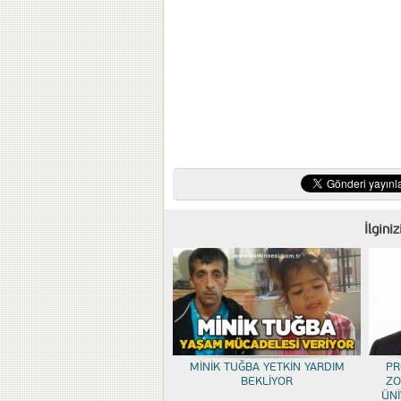
İlgini
MİNİK TUĞBA YETKİN YARDIM
PR
BEKLİYOR
ZO
ÜNİ