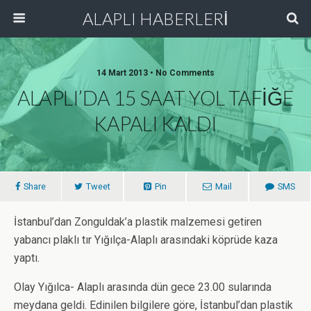
ALAPLI HABERLERİ
14 Mart 2013 • No Comments
ALAPLI’DA 15 SAAT YOL TAFİĞE
KAPALI KALDI
Share
Tweet
Pin
Mail
SMS
İstanbul’dan Zonguldak’a plastik malzemesi getiren
yabancı plaklı tır Yığılça-Alaplı arasındaki köprüde kaza
yaptı.
Olay Yığılca- Alaplı arasında dün gece 23.00 sularında
meydana geldi. Edinilen bilgilere göre, İstanbul’dan plastik