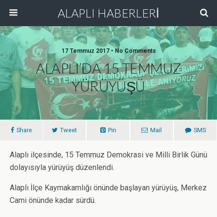
ALAPLI HABERLERİ
17 Temmuz 2017 • No Comments
ALAPLI’DA 15 TEMMUZ
YÜRÜYÜŞÜ
Share
Tweet
Pin
Mail
SMS
Alaplı ilçesinde, 15 Temmuz Demokrasi ve Milli Birlik Günü
dolayısıyla yürüyüş düzenlendi.
Alaplı İlçe Kaymakamlığı önünde başlayan yürüyüş, Merkez
Cami önünde kadar sürdü.