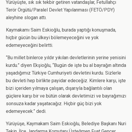
Yürüyüşte, sık sık tekbir getiren vatandaşlar, Fetullahçı
Terör Örgütü/Paralel Devlet Yapılanması (FETÖ/PDY)
aleyhine slogan attı.
Kaymakamı Saim Eskioğlu, burada yaptığı konuşmada,
hiçbir gücün bu ülkeyi bölemeyeceğini ve yok
edemeyeceğini belirtti.
“Bu millet binlerce yıldır yıkılan devletlerinin yerine yenisini
kurdu.” diyen Ekşioğlu, “Bugün de işte bu al bayrağın altında
yaşadığımız Türkiye Cumhuriyeti devletini kurdu. Sizlerle
bu devleti hep birlikte payidar edeceğiz. Kimlere karşı, işte
bizi içeriden yılmaya çalışan, dışarıyla bağlantılı olan
güçlere karşı bir ve bütün olarak devletimizi ve bayrağımızı
sonsuza kadar yaşatacağız. Hiçbir güç bizi yok
edemeyecek.” dedi.
Yürüyüşe, Kaymakam Saim Eskioğlu, Belediye Başkanı Nuri
Tekin, İlçe Jandarma Komutanı Üsteğmen Fuat Gençer,