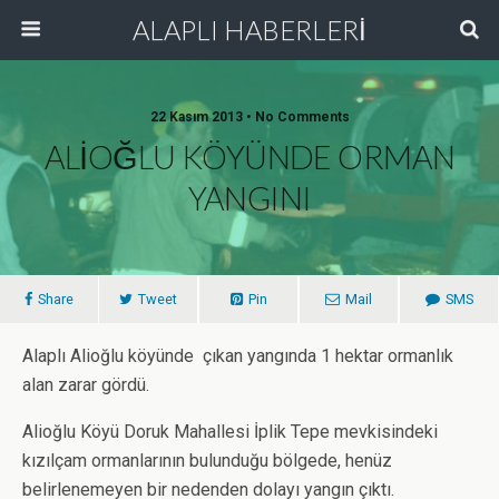
ALAPLI HABERLERİ
22 Kasım 2013 • No Comments
ALİOĞLU KÖYÜNDE ORMAN
YANGINI
Share
Tweet
Pin
Mail
SMS
Alaplı Alioğlu köyünde çıkan yangında 1 hektar ormanlık
alan zarar gördü.
Alioğlu Köyü Doruk Mahallesi İplik Tepe mevkisindeki
kızılçam ormanlarının bulunduğu bölgede, henüz
belirlenemeyen bir nedenden dolayı yangın çıktı.