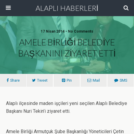
ALAPLI HABERLERİ
17 Nisan 2014 • No Comments
AMELE BİRLİĞİ BELEDİYE
BAŞKANINI ZİYARET ETTİ
Share
Tweet
Pin
Mail
SMS
Alaplı ilçesinde maden işçileri yeni seçilen Alaplı Belediye
Başkanı Nuri Tekin’i ziyaret etti.
Amele Birliği Armutçuk Şube Başkanlığı Yöneticileri Çetin