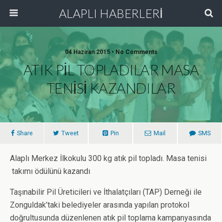
ALAPLI HABERLERİ
04 Haziran 2015 • No Comments
ATIK PİL TOPLADILAR MASA
TENİSİ KAZANDILAR
Share
Tweet
Pin
Mail
SMS
Alaplı Merkez İlkokulu 300 kg atık pil topladı. Masa tenisi
takımı ödülünü kazandı
Taşınabilir Pil Üreticileri ve İthalatçıları (TAP) Derneği ile
Zonguldak’taki belediyeler arasında yapılan protokol
doğrultusunda düzenlenen atık pil toplama kampanyasında