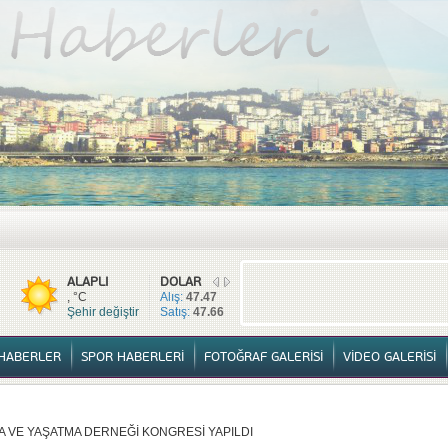
TÜM HABERLER
YURTTAN HABERLER
SPOR HABERLERİ
FOTOĞ
ALAPLI
DOLAR
, °C
Alış:
47.47
Şehir değiştir
Satış:
47.66
HABERLER
SPOR HABERLERİ
FOTOĞRAF GALERİSİ
VİDEO GALERİSİ
A VE YAŞATMA DERNEĞİ KONGRESİ YAPILDI