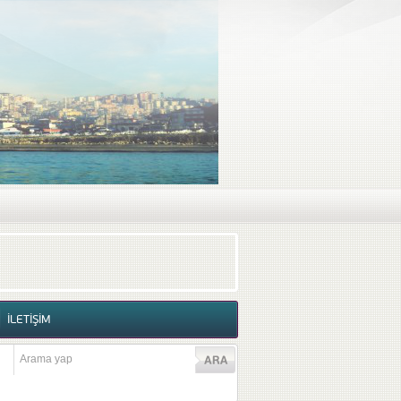
RAF GALERİSİ
VİDEO GALERİSİ
İLETİŞİM
İLETİŞİM