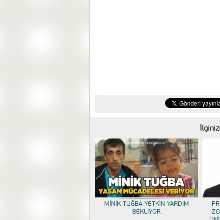
İlgini
MİNİK TUĞBA YETKİN YARDIM
PR
BEKLİYOR
ZO
ÜNİ