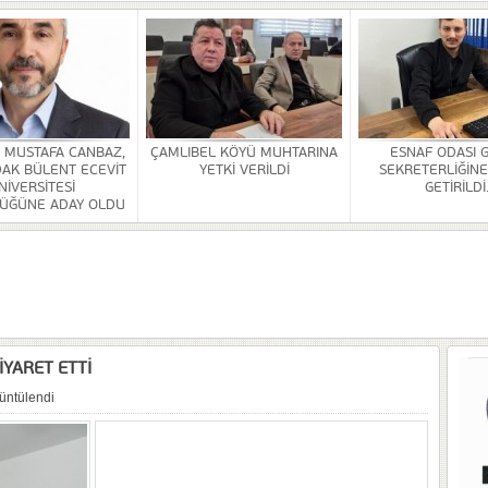
Rİ SONA ERDİ
HİZMETİ KALDIRILDI
NSI DÜZENLENDİ
ÜRLÜĞÜ BİNASİ YAPILACAK
. MUSTAFA CANBAZ,
ÇAMLIBEL KÖYÜ MUHTARINA
ESNAF ODASI 
AK BÜLENT ECEVİT
YETKİ VERİLDİ
SEKRETERLİĞİNE
NİVERSİTESİ
GETİRİLDİ
ÜĞÜNE ADAY OLDU
OR
ULDAK BÜLENT ECEVİT ÜNİVERSİTESİ REKTÖRLÜĞÜNE ADAY OLDU
 SEZER GETİRİLDİ.
YARET ETTİ
üntülendi