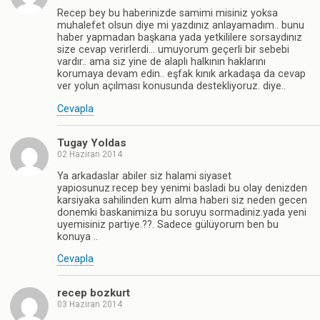
Recep bey bu haberinizde samimi misiniz yoksa
muhalefet olsun diye mi yazdınız anlayamadım.. bunu
haber yapmadan başkana yada yetkililere sorsaydınız
size cevap verirlerdi… umuyorum geçerli bir sebebi
vardır.. ama siz yine de alaplı halkının haklarını
korumaya devam edin.. eşfak kınık arkadaşa da cevap
ver yolun açılması konusunda destekliyoruz. diye..
Cevapla
Tugay Yoldas
02 Haziran 2014
Ya arkadaslar abiler siz halami siyaset
yapiosunuz.recep bey yenimi basladi bu olay denizden
karsiyaka sahilinden kum alma haberi siz neden gecen
donemki baskanimiza bu soruyu sormadiniz.yada yeni
uyemisiniz partiye.??. Sadece gülüyorum ben bu
konuya ..
Cevapla
recep bozkurt
03 Haziran 2014