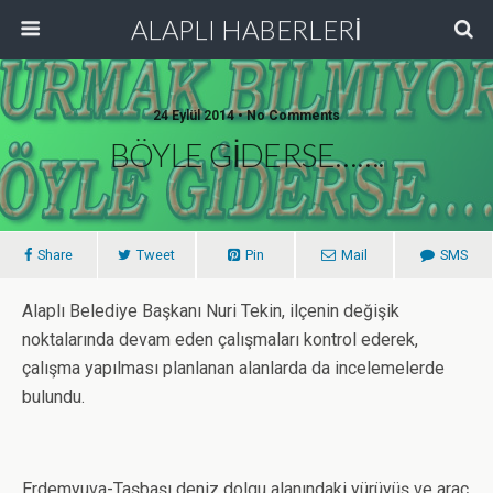
ALAPLI HABERLERİ
24 Eylül 2014 • No Comments
BÖYLE GİDERSE…….
Share
Tweet
Pin
Mail
SMS
Alaplı Belediye Başkanı Nuri Tekin, ilçenin değişik
noktalarında devam eden çalışmaları kontrol ederek,
çalışma yapılması planlanan alanlarda da incelemelerde
bulundu.
Erdemyuva-Taşbaşı deniz dolgu alanındaki yürüyüş ve araç