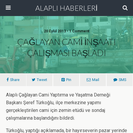
ALAPLI HABERLERİ
20 Eylül 2013 • 1 Comment
ÇAĞLAYAN CAMİ İNŞAATI
ÇALIŞMASI BAŞLADI
Share
Tweet
Pin
Mail
SMS
Alaplı Çağlayan Cami Yaptırma ve Yaşatma Derneği
Başkanı Şeref Türkoğlu, ilçe merkezine yapımı
gerçekleştirilen cami için zemin etüdü ve sondaj
çalışmalarına başlandığını bildirdi.
Türkoğlu, yaptığı açıklamada, bir hayırseverin pazar yerinde