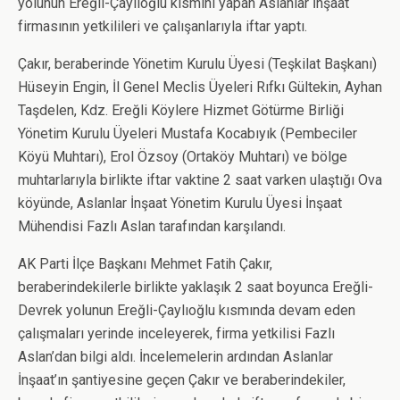
yolunun Ereğli-Çaylıoğlu kısmını yapan Aslanlar İnşaat
firmasının yetkilileri ve çalışanlarıyla iftar yaptı.
Çakır, beraberinde Yönetim Kurulu Üyesi (Teşkilat Başkanı)
Hüseyin Engin, İl Genel Meclis Üyeleri Rıfkı Gültekin, Ayhan
Taşdelen, Kdz. Ereğli Köylere Hizmet Götürme Birliği
Yönetim Kurulu Üyeleri Mustafa Kocabıyık (Pembeciler
Köyü Muhtarı), Erol Özsoy (Ortaköy Muhtarı) ve bölge
muhtarlarıyla birlikte iftar vaktine 2 saat varken ulaştığı Ova
köyünde, Aslanlar İnşaat Yönetim Kurulu Üyesi İnşaat
Mühendisi Fazlı Aslan tarafından karşılandı.
AK Parti İlçe Başkanı Mehmet Fatih Çakır,
beraberindekilerle birlikte yaklaşık 2 saat boyunca Ereğli-
Devrek yolunun Ereğli-Çaylıoğlu kısmında devam eden
çalışmaları yerinde inceleyerek, firma yetkilisi Fazlı
Aslan’dan bilgi aldı. İncelemelerin ardından Aslanlar
İnşaat’ın şantiyesine geçen Çakır ve beraberindekiler,