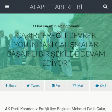
ALAPLI HABERLERİ
11 Haziran 2017 • No Comments
ÇAKIR: “EREĞLİ-DEVREK
YOLUNDAKİ ÇALIŞMALAR
BAŞARILI BİR ŞEKİLDE DEVAM
EDİYOR”
Share
Tweet
Pin
Mail
SMS
AK Parti Karadeniz Ereğli İlçe Başkanı Mehmet Fatih Çakır,