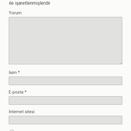
ile işaretlenmişlerdir
Yorum
İsim
*
E-posta
*
İnternet sitesi