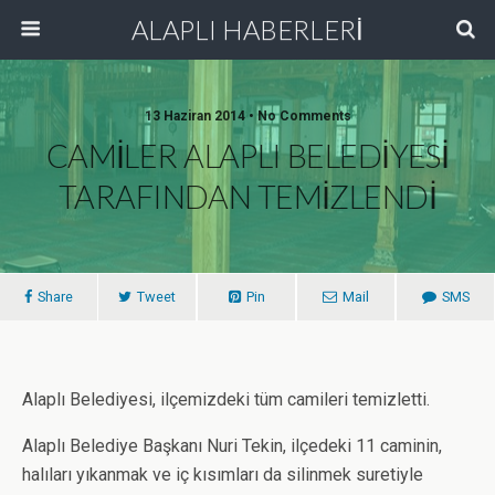
ALAPLI HABERLERİ
13 Haziran 2014 • No Comments
CAMİLER ALAPLI BELEDİYESİ
TARAFINDAN TEMİZLENDİ
Share
Tweet
Pin
Mail
SMS
Alaplı Belediyesi, ilçemizdeki tüm camileri temizletti.
Alaplı Belediye Başkanı Nuri Tekin, ilçedeki 11 caminin,
halıları yıkanmak ve iç kısımları da silinmek suretiyle