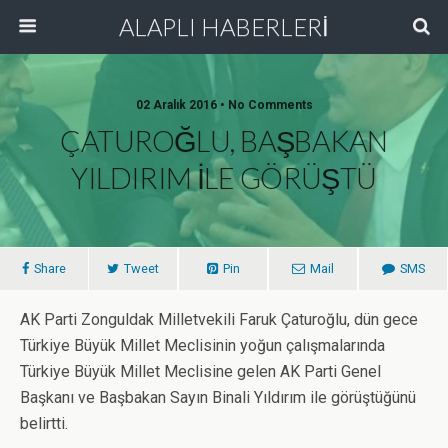
ALAPLI HABERLERİ
02 Aralık 2016 • No Comments
ÇATUROĞLU, BAŞBAKAN
YILDIRIM İLE GÖRÜŞTÜ
Share
Tweet
Pin
Mail
SMS
AK Parti Zonguldak Milletvekili Faruk Çaturoğlu, dün gece
Türkiye Büyük Millet Meclisinin yoğun çalışmalarında
Türkiye Büyük Millet Meclisine gelen AK Parti Genel
Başkanı ve Başbakan Sayın Binali Yıldırım ile görüştüğünü
belirtti.