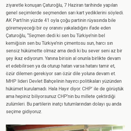
ziyaretle konuşan Çaturoğlu, 7 Haziran tarihinde yapılan
genel seçimlerde seçmenden sarı kart yediklerini söyledi.
AK Parti’nin yüzde 41 oyla çoğu partinin rüyasında bile
göremeyeceği bir oy oranını yakaladığını ifade eden
Çaturoğlu, “Seçmen dedi ki sen bu Türkiye’nin bel
kemiğisin sen bu Türkiye’nin çimentosu sun, harcı sın
sensiz hükümette olmaz ama dedi ki bu sever seni az bir
şey ikaz ediyorum. Yanına birisin al onunla birlikte devam
et edebilirsen ya da oturup hatan varsa hatanı tamir et,
özür dilemen gerekiyor san özür dile yoluna devam et.
MHP lideri Devlet Bahçelinin hayırcı politikaları yüzünden
hükümet kurulamadı. Hala Hayır diyor. CHP’ ile de görüştük
ama hepiniz biliyorsunuz CHP’nin bu millete çektirdiği
zulümleri. Bu partilerin inatçı tutumlarından dolayı şu anda
seçime gidiyoruz.