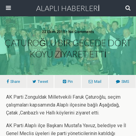
ALAPLI HABERLERİ
22 Ekim 2015 • No Comments
ÇATUROĞLU BİR GECEDE DÖRT
KÖYÜ ZİYARET ETTİ
Share
Tweet
Pin
Mail
SMS
AK Parti Zonguldak Milletvekili Faruk Çaturoğlu, seçim
çalışmaları kapsamında Alaplı ilçesine bağlı Aşağıdağ,
Çatak ,Canbazlı ve Hallı köylerini ziyaret etti.
AK Parti Alaplı ilçe Başkanı Mustafa Yavuz, belediye ve İl
Genel Meclis üyeleri ile parti yöneticilerinin katıldığı