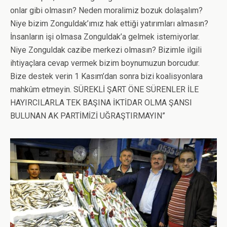
onlar gibi olmasın? Neden moralimiz bozuk dolaşalım?
Niye bizim Zonguldak’ımız hak ettiği yatırımları almasın?
İnsanların işi olmasa Zonguldak’a gelmek istemiyorlar.
Niye Zonguldak cazibe merkezi olmasın? Bizimle ilgili
ihtiyaçlara cevap vermek bizim boynumuzun borcudur.
Bize destek verin 1 Kasım’dan sonra bizi koalisyonlara
mahkûm etmeyin. SÜREKLİ ŞART ÖNE SÜRENLER İLE
HAYIRCILARLA TEK BAŞINA İKTİDAR OLMA ŞANSI
BULUNAN AK PARTİMİZİ UĞRAŞTIRMAYIN”