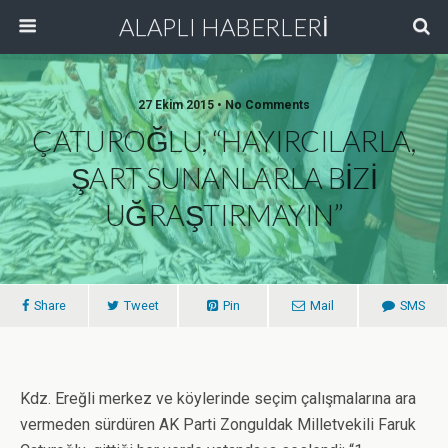
ALAPLI HABERLERİ
27 Ekim 2015 • No Comments
ÇATUROĞLU, “HAYIRCILARLA,
ŞART SUNANLARLA BİZİ
UĞRAŞTIRMAYIN”
Share
Tweet
Pin
Mail
SMS
Kdz. Ereğli merkez ve köylerinde seçim çalışmalarına ara
vermeden sürdüren AK Parti Zonguldak Milletvekili Faruk