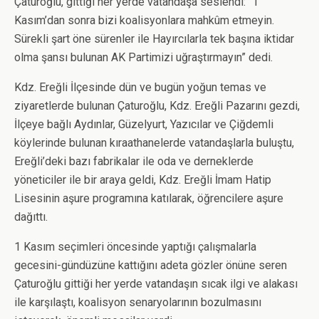
Çaturoğlu, gittiği her yerde vatandaşa seslendi: “1
Kasım’dan sonra bizi koalisyonlara mahkûm etmeyin.
Sürekli şart öne sürenler ile Hayırcılarla tek başına iktidar
olma şansı bulunan AK Partimizi uğraştırmayın” dedi.
Kdz. Ereğli İlçesinde dün ve bugün yoğun temas ve
ziyaretlerde bulunan Çaturoğlu, Kdz. Ereğli Pazarını gezdi,
İlçeye bağlı Aydınlar, Güzelyurt, Yazıcılar ve Çiğdemli
köylerinde bulunan kıraathanelerde vatandaşlarla buluştu,
Ereğli’deki bazı fabrikalar ile oda ve derneklerde
yöneticiler ile bir araya geldi, Kdz. Ereğli İmam Hatip
Lisesinin aşure programına katılarak, öğrencilere aşure
dağıttı.
1 Kasım seçimleri öncesinde yaptığı çalışmalarla
gecesini-gündüzüne kattığını adeta gözler önüne seren
Çaturoğlu gittiği her yerde vatandaşın sıcak ilgi ve alakası
ile karşılaştı, koalisyon senaryolarının bozulmasını