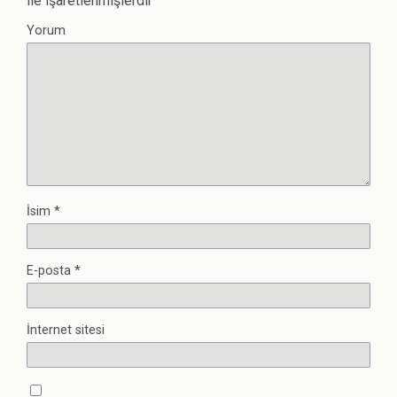
ile işaretlenmişlerdir
Yorum
İsim
*
E-posta
*
İnternet sitesi