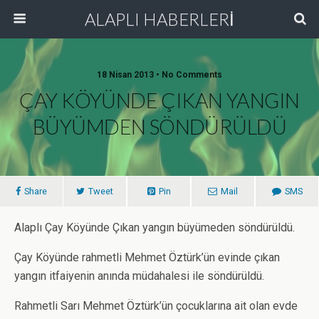
ALAPLI HABERLERİ
18 Nisan 2013 • No Comments
ÇAY KÖYÜNDE ÇIKAN YANGIN
BÜYÜMDEN SÖNDÜRÜLDÜ
Share
Tweet
Pin
Mail
SMS
Alaplı Çay Köyünde Çıkan yangın büyümeden söndürüldü.
Çay Köyünde rahmetli Mehmet Öztürk’ün evinde çıkan
yangın itfaiyenin anında müdahalesi ile söndürüldü.
Rahmetli Sarı Mehmet Öztürk’ün çocuklarına ait olan evde