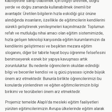
kabiliyetine sahip olabilmek için bilgiyi üretmek, doğru
yerde ve doğru zamanda kullanabilmek önemli bir
avantajdır. Üretilen bilgilerin hızla eskidiği göz önüne
alındığında insanların, özellikle de eğitimcilerin kendilerini
sürekli geliştirerek yenileşmeleri kaçınılmazdır. Toplumun
refah ve mutluluğu nihai amacı olan eğitim sistemimizde,
hızla gelişen teknoloji karşısında eğitim kurumlarımızın da
kendilerini geliştirmesi ve beşikten mezara eğitim
sloganını, diğer bir tabirle hayat boyu öğrenme felsefesini
benimseyerek esnek bir yapıya kavuşması artık
zorunluluktur. Bu nedenle öğrencilerin okuldan edindiği
bilgi ve beceriler kendisi ve iş gücü piyasası içinde büyük
önem arz etmektedir. Bununla birlikte öğrencilerimizi bu
konularda yönlendiren ve eğiten eğitimcilerimizin bilgi
birikimi ve tecrübeleri önem arz etmektedir.
Projemiz temelde Alaplı’da mesleki eğitim faaliyetleri
yürüten eğitimcilerimizin Avrupa ülkelerinde eğitim alarak