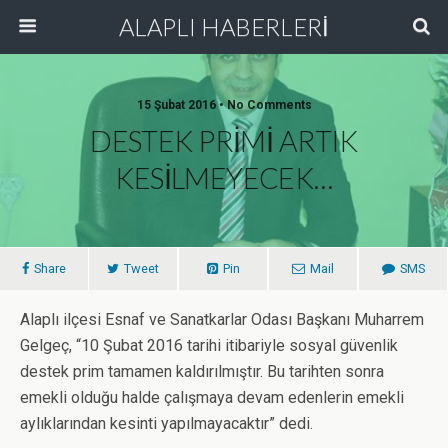
ALAPLI HABERLERİ
15 Şubat 2016 • No Comments
DESTEK PRİMİ ARTIK
KESİLMEYECEK…
Share
Tweet
Pin
Mail
SMS
Alaplı ilçesi Esnaf ve Sanatkarlar Odası Başkanı Muharrem
Gelgeç, “10 Şubat 2016 tarihi itibariyle sosyal güvenlik
destek prim tamamen kaldırılmıştır. Bu tarihten sonra
emekli olduğu halde çalışmaya devam edenlerin emekli
aylıklarından kesinti yapılmayacaktır” dedi.