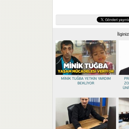
İlgini
MİNİK TUĞBA YETKİN YARDIM
PR
BEKLİYOR
ZO
ÜNİ