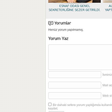
ESNAF ODASI GENEL
A
SEKRETERLİĞİNE SEZER GETİRİLDİ.
YAP
Yorumlar
Henüz yorum yapılmamış.
Yorum Yaz
İsminiz
Mail a
Web sit
Bir dahaki sefere yorum yaptığımda kullanıl
kaydet.