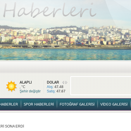
TÜM HABERLER
YURTTAN HABERLER
SPOR HABERLERİ
FOTOĞ
ALAPLI
DOLAR
, °C
Alış:
47.48
Şehir değiştir
Satış:
47.67
HABERLER
SPOR HABERLERİ
FOTOĞRAF GALERİSİ
VİDEO GALERİSİ
Rİ SONA ERDİ