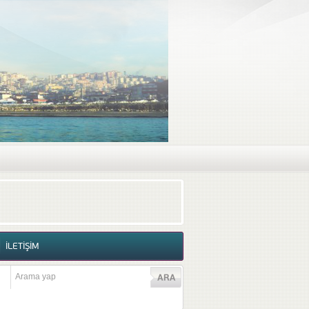
RAF GALERİSİ
VİDEO GALERİSİ
İLETİŞİM
İLETİŞİM