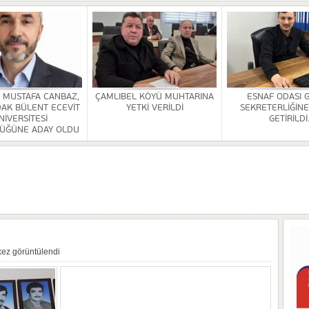
HİZMETİ KALDIRILDI
NSI DÜZENLENDİ
ÜRLÜĞÜ BİNASİ YAPILACAK
. MUSTAFA CANBAZ,
ÇAMLIBEL KÖYÜ MUHTARINA
ESNAF ODASI 
AK BÜLENT ECEVİT
YETKİ VERİLDİ
SEKRETERLİĞİNE
OR
NİVERSİTESİ
GETİRİLDİ
ÜĞÜNE ADAY OLDU
ULDAK BÜLENT ECEVİT ÜNİVERSİTESİ REKTÖRLÜĞÜNE ADAY OLDU
 SEZER GETİRİLDİ.
A VE YAŞATMA DERNEĞİ KONGRESİ YAPILDI
kez görüntülendi