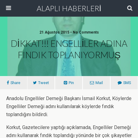
ALAPLI HABERLERİ
21 Ağustos 2015 • No Comments
DİKKAT!!! ENGELLİLER ADINA
FINDIK TOPLANIYORMUŞ
Share
Tweet
Pin
Mail
SMS
Anadolu Engelliler Derneği Başkanı İsmail Korkut, Köylerde
Engelliler Derneği adını kullanılarak köylerde fındık
toplandığını bildirdi.
Korkut, Gazetecilere yaptığı açıklamada, Engelliler Derneği
adını kullanarak fındık toplandığı yönünde bir çok şikayetler