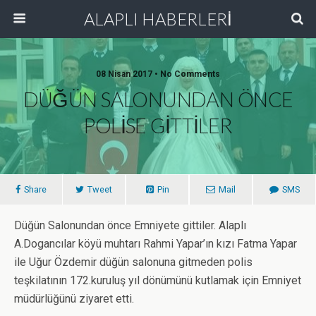
ALAPLI HABERLERİ
08 Nisan 2017 • No Comments
DÜĞÜN SALONUNDAN ÖNCE
POLİSE GİTTİLER
Share
Tweet
Pin
Mail
SMS
Düğün Salonundan önce Emniyete gittiler. Alaplı
A.Dogancılar köyü muhtarı Rahmi Yapar’ın kızı Fatma Yapar
ile Uğur Özdemir düğün salonuna gitmeden polis
teşkilatının 172.kuruluş yıl dönümünü kutlamak için Emniyet
müdürlüğünü ziyaret etti.