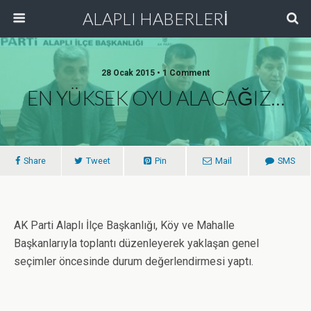
ALAPLI HABERLERİ
28 Ocak 2015 • 1 Comment
EN YÜKSEK OYU ALACAĞIZ…
Share
Tweet
Pin
Mail
SMS
AK Parti Alaplı İlçe Başkanlığı, Köy ve Mahalle
Başkanlarıyla toplantı düzenleyerek yaklaşan genel
seçimler öncesinde durum değerlendirmesi yaptı.