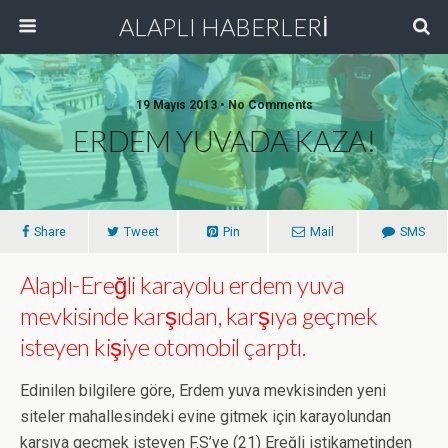
ALAPLI HABERLERİ
19 Mayıs 2013 • No Comments
ERDEM YUVADA KAZA!
Share
Tweet
Pin
Mail
SMS
Alaplı-Ereğli karayolu erdem yuva
mevkisinde karşıdan, karşıya geçmek
isteyen kişiye otomobil çarptı.
Edinilen bilgilere göre, Erdem yuva mevkisinden yeni
siteler mahallesindeki evine gitmek için karayolundan
karşıya geçmek isteyen F.S’ye (21) Ereğli istikametinden