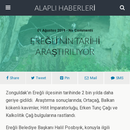
ALAPLI HABERLERİ
01 Ağustos 2019 • No Comments
EREĞLİ’NİN TARİHİ
ARAŞTIRILIYOR
Share
Tweet
Pin
Mail
SMS
Zonguldak’ın Ereğli ilçesinin tarihinde 2 bin yılda daha
geriye gidildi. Araştırma sonuçlarında; Ortaçağ, Balkan
kökenli kavimler, Hitit İmparatorluğu, Erken Tunç Çağı ve
Kalkolitik Çağ bulgularına rastlandı.
Ereğli Belediye Başkanı Halil Posbıyık, konuyla ilgili