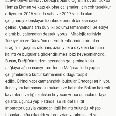
Ecevit Üniversitesi Arkeoloji Bölümü Öğretim Üyesi Doktor
Hamza Ekmen ve kazı ekibine çalışmaları için çok teşekkür
ediyorum. 2016 yılında saha ve 2017 yılında alan
çalışmasıyla başlayan kazılarda önemli bir aşamaya
gelindi. Çalışmaların bu yılki bölümü tamamlandı. Belediye
olarak bu çalışmaları destekliyoruz. Mitolojik tarihiyle
Türkiye’nin ve Dünya’nın önemli kentlerinden biri olan
Ereğli’nin geçmiş izlerinin, uzun yıllara dayanan tarihinin
kalıntı ve bulgularla güçlendirilmesi bizi heyecanlandırdı.
Bunun, Ereğli’nin turizm açısından gelişimine katkı
sağlayacağına inanıyorum. İnönü Mağarası’nda yapılan
çalışmalarda 5 kültür katmanının olduğu tespit
edildi. Birinci yapı katmanındaki bulgular Ortaçağı tarihliyor.
İkinci yapı katmanındaki buluntu ve kalıntılar Balkan kökenli
kavimlerin varlığına ilişkin heyecan verici sonuçlar ortaya
çıkardı. Üçüncü yapı katında ise ilk defa Hitit
İmparatorluğu’yla yakından ilgili kalıntı bulundu. Ahşap
tabanlar açığa çıkarıldı ve bronzdan yapılmış alet ve