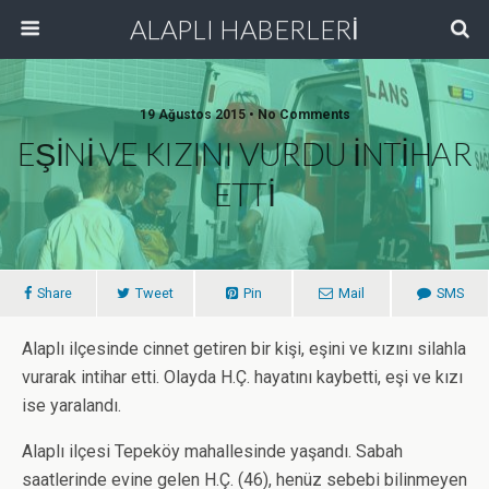
ALAPLI HABERLERİ
19 Ağustos 2015 • No Comments
EŞİNİ VE KIZINI VURDU İNTİHAR
ETTİ
Share
Tweet
Pin
Mail
SMS
Alaplı ilçesinde cinnet getiren bir kişi, eşini ve kızını silahla
vurarak intihar etti. Olayda H.Ç. hayatını kaybetti, eşi ve kızı
ise yaralandı.
Alaplı ilçesi Tepeköy mahallesinde yaşandı. Sabah
saatlerinde evine gelen H.Ç. (46), henüz sebebi bilinmeyen