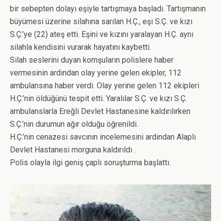
bir sebepten dolayı eşiyle tartışmaya başladı. Tartışmanın
büyümesi üzerine silahına sarılan H.Ç., eşi S.Ç. ve kızı
S.Ç.’ye (22) ateş etti. Eşini ve kızını yaralayan H.Ç. aynı
silahla kendisini vurarak hayatını kaybetti.
Silah seslerini duyan komşuların polislere haber
vermesinin ardından olay yerine gelen ekipler, 112
ambulansına haber verdi. Olay yerine gelen 112 ekipleri
H.Ç.’nin öldüğünü tespit etti. Yaralılar S.Ç. ve kızı S.Ç.
ambulanslarla Ereğli Devlet Hastanesine kaldırılırken
S.Ç.’nin durumun ağır olduğu öğrenildi.
H.Ç.’nin cenazesi savcının incelemesini ardından Alaplı
Devlet Hastanesi morguna kaldırıldı .
Polis olayla ilgi geniş çaplı soruşturma başlattı.