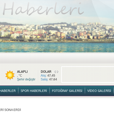
TÜM HABERLER
YURTTAN HABERLER
SPOR HABERLERİ
FOTOĞ
ALAPLI
DOLAR
, °C
Alış:
47.45
Şehir değiştir
Satış:
47.64
HABERLER
SPOR HABERLERİ
FOTOĞRAF GALERİSİ
VİDEO GALERİSİ
Rİ SONA ERDİ