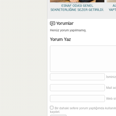
ESNAF ODASI GENEL
A
SEKRETERLİĞİNE SEZER GETİRİLDİ.
YAP
Yorumlar
Henüz yorum yapılmamış.
Yorum Yaz
İsminiz
Mail a
Web sit
Bir dahaki sefere yorum yaptığımda kullanıl
kaydet.