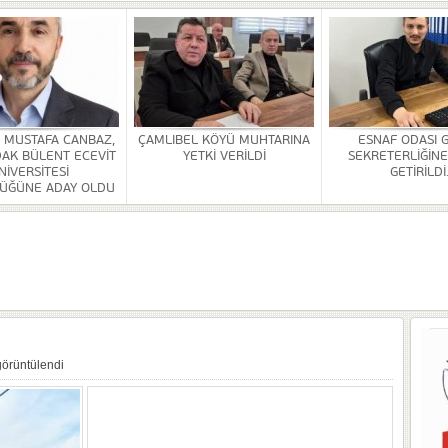
HİZMETİ KALDIRILDI
NSI DÜZENLENDİ
ÜRLÜĞÜ BİNASİ YAPILACAK
. MUSTAFA CANBAZ,
ÇAMLIBEL KÖYÜ MUHTARINA
ESNAF ODASI 
AK BÜLENT ECEVİT
YETKİ VERİLDİ
SEKRETERLİĞİNE
OR
NİVERSİTESİ
GETİRİLDİ
ÜĞÜNE ADAY OLDU
ULDAK BÜLENT ECEVİT ÜNİVERSİTESİ REKTÖRLÜĞÜNE ADAY OLDU
 SEZER GETİRİLDİ.
A VE YAŞATMA DERNEĞİ KONGRESİ YAPILDI
görüntülendi