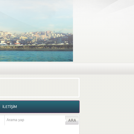
RAF GALERİSİ
VİDEO GALERİSİ
İLETİŞİM
İLETİŞİM