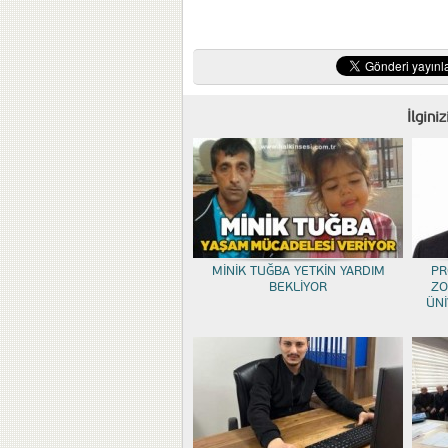
İlgini
MİNİK TUĞBA YETKİN YARDIM
PR
BEKLİYOR
ZO
ÜNİ