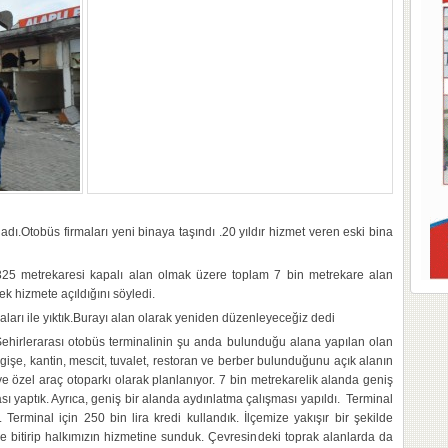
adı.Otobüs firmaları yeni binaya taşındı .20 yıldır hizmet veren eski bina
325 metrekaresi kapalı alan olmak üzere toplam 7 bin metrekare alan
ek hizmete açıldığını söyledi.
naları ile yıktık.Burayı alan olarak yeniden düzenleyeceğiz dedi
ehirlerarası otobüs terminalinin şu anda bulunduğu alana yapılan olan
 gişe, kantin, mescit, tuvalet, restoran ve berber bulunduğunu açık alanın
 ve özel araç otoparkı olarak planlanıyor. 7 bin metrekarelik alanda geniş
ı yaptık. Ayrıca, geniş bir alanda aydınlatma çalışması yapıldı. Terminal
ı. Terminal için 250 bin lira kredi kullandık. İlçemize yakışır bir şekilde
de bitirip halkımızın hizmetine sunduk. Çevresindeki toprak alanlarda da