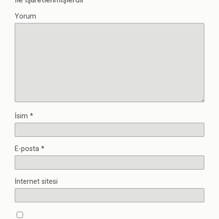
Yorum
İsim
*
E-posta
*
İnternet sitesi