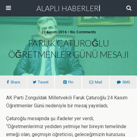
ALAPLI HABERLERİ
23 Kasım 2016 • No Comments
FARUK ÇATUROĞLU
ÖĞRETMENLER GÜNÜ MESAJI
Share
Tweet
Pin
Mail
SMS
AK Parti Zonguldak Milletvekili Faruk Çaturoğlu 24 Kasım
Öğretmenler Günü nedeniyle bir mesaj yayınladı;
Çaturoğlu mesajında şu ifadeler yer verdi;
“Öğretmenlerimiz yediden yetmişe her bireyin temelinde
emeği olan, geçmişin öğreticisi, geleceğimizin kurucusu