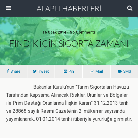
ALAPLI HABERLERİ
16 Ocak 2014 • No Comments
FINDIK İÇİN SİGORTA ZAMANI
Share
Tweet
Pin
Mail
SMS
Bakanlar Kurulu’nun “Tarım Sigortaları Havuzu
Tarafından Kapsama Alınacak Riskler, Ürünler ve Bölgeler
ile Prim Desteği Oranlarına İlişkin Kararı” 31.12.2013 tarih
ve 28868 sayılı Resmi Gazete’nin 2. mükerrer sayısında
yayımlanarak, 01.01.2014 tarihi itibariyle yürürlüğe girmiştir.