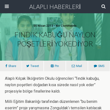
ALAPLI HABERLERİ
05 Nisan 2013 • No Comments
FINDIK KABUĞU NAYLON
POŞETLERİ YOKEDİYOR
Share
Tweet
Pin
Mail
SMS
Alaplı Kılçak İlköğretim Okulu öğrencileri “fındık kabuğu,
naylon poşetleri doğadan kısa sürede nasıl yok eder”
projesiyle bölge finallerine kaldı.
Milli Eğitim Bakanlığı tarafından düzenlenen “bu benim
eserim” proje yarışmasına Zonguldak’ı temsilen katılacak