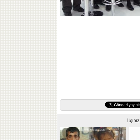
İlgini