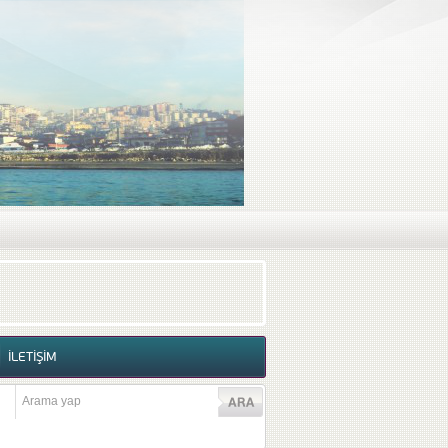
RAF GALERİSİ
VİDEO GALERİSİ
İLETİŞİM
İLETİŞİM