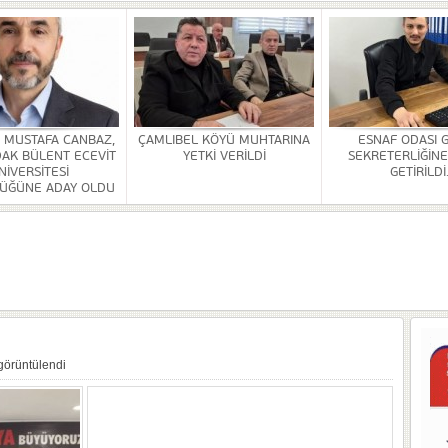
HİZMETİ KALDIRILDI
NSI DÜZENLENDİ
ÜRLÜĞÜ BİNASİ YAPILACAK
. MUSTAFA CANBAZ,
ÇAMLIBEL KÖYÜ MUHTARINA
ESNAF ODASI 
AK BÜLENT ECEVİT
YETKİ VERİLDİ
SEKRETERLİĞİNE
OR
NİVERSİTESİ
GETİRİLDİ
ÜĞÜNE ADAY OLDU
ULDAK BÜLENT ECEVİT ÜNİVERSİTESİ REKTÖRLÜĞÜNE ADAY OLDU
 SEZER GETİRİLDİ.
A VE YAŞATMA DERNEĞİ KONGRESİ YAPILDI
görüntülendi