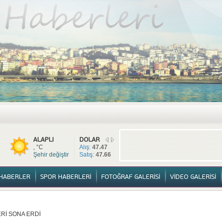
TÜM HABERLER
YURTTAN HABERLER
SPOR HABERLERİ
FOTOĞ
ALAPLI
DOLAR
, °C
Alış:
47.47
Şehir değiştir
Satış:
47.66
HABERLER
SPOR HABERLERİ
FOTOĞRAF GALERİSİ
VİDEO GALERİSİ
Rİ SONA ERDİ