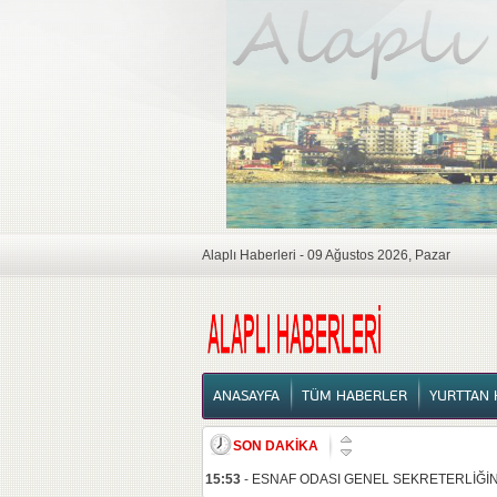
Alaplı Haberleri - 09 Ağustos 2026, Pazar
ANASAYFA
ANASAYFA
TÜM HABERLER
YURTTAN 
SON DAKİKA
15:53
-
ESNAF ODASI GENEL SEKRETERLİĞİNE
16:17
-
ALAPLI DİNİ MÜESSESELERİ YAPTIRM