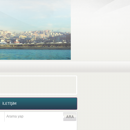
RAF GALERİSİ
VİDEO GALERİSİ
İLETİŞİM
İLETİŞİM