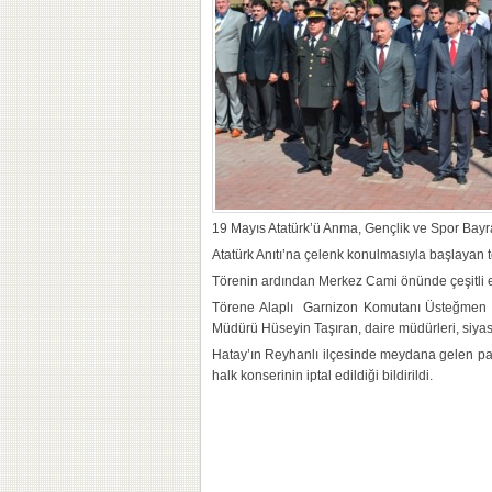
19 Mayıs Atatürk’ü Anma, Gençlik ve Spor Bayra
Atatürk Anıtı’na çelenk konulmasıyla başlayan 
Törenin ardından Merkez Cami önünde çeşitli etk
Törene Alaplı Garnizon Komutanı Üsteğmen Em
Müdürü Hüseyin Taşıran, daire müdürleri, siyasi p
Hatay’ın Reyhanlı ilçesinde meydana gelen pat
halk konserinin iptal edildiği bildirildi.