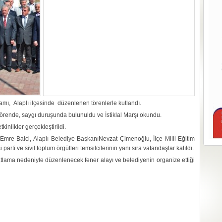
mı, Alaplı ilçesinde düzenlenen törenlerle kutlandı.
törende, saygı duruşunda bulunuldu ve İstiklal Marşı okundu.
inlikler gerçekleştirildi.
re Balci, Alaplı Belediye BaşkanıNevzat Çimenoğlu, İlçe Milli Eğitim
arti ve sivil toplum örgütleri temsilcilerinin yanı sıra vatandaşlar katıldı.
lama nedeniyle düzenlenecek fener alayı ve belediyenin organize ettiği