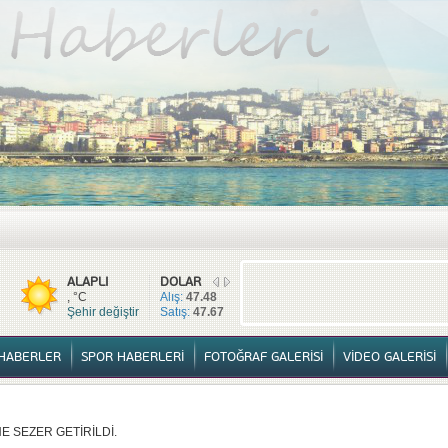
TÜM HABERLER
YURTTAN HABERLER
SPOR HABERLERİ
FOTOĞ
ALAPLI
DOLAR
, °C
Alış:
47.48
Şehir değiştir
Satış:
47.67
HABERLER
SPOR HABERLERİ
FOTOĞRAF GALERİSİ
VİDEO GALERİSİ
 SEZER GETİRİLDİ.
A VE YAŞATMA DERNEĞİ KONGRESİ YAPILDI