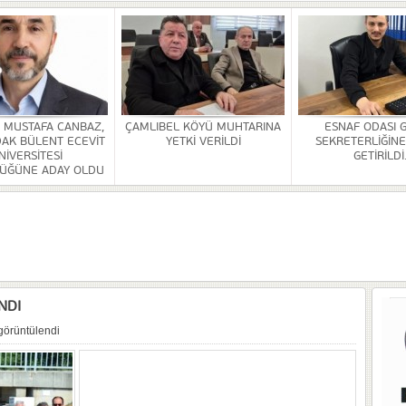
Rİ SONA ERDİ
HİZMETİ KALDIRILDI
NSI DÜZENLENDİ
. MUSTAFA CANBAZ,
ÇAMLIBEL KÖYÜ MUHTARINA
ESNAF ODASI 
ÜRLÜĞÜ BİNASİ YAPILACAK
AK BÜLENT ECEVİT
YETKİ VERİLDİ
SEKRETERLİĞİNE
NİVERSİTESİ
GETİRİLDİ
ÜĞÜNE ADAY OLDU
OR
ULDAK BÜLENT ECEVİT ÜNİVERSİTESİ REKTÖRLÜĞÜNE ADAY OLDU
NDI
görüntülendi