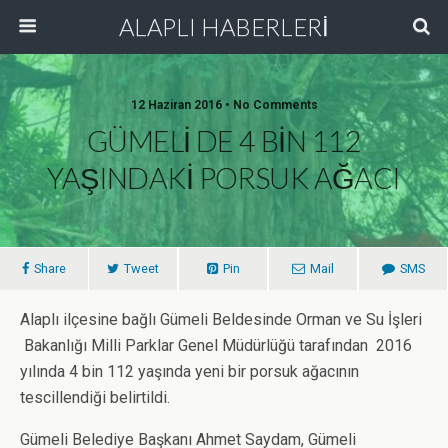
ALAPLI HABERLERİ
12 Haziran 2016 • No Comments
GÜMELİ DE 4 BİN 112
YAŞINDAKİ PORSUK AĞACI
Share
Tweet
Pin
Mail
SMS
Alaplı ilçesine bağlı Gümeli Beldesinde Orman ve Su İşleri
Bakanlığı Milli Parklar Genel Müdürlüğü tarafından 2016
yılında 4 bin 112 yaşında yeni bir porsuk ağacının
tescillendiği belirtildi.
Gümeli Belediye Başkanı Ahmet Saydam, Gümeli