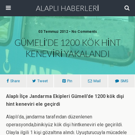
ALAPLI HABERLERİ
03 Temmuz 2012 • No Comments
GÜMELİ’DE 1200 KÖK HİNT
KENEVİRİ YAKALANDI
Share
Tweet
Pin
Mail
SMS
Alaplı İlçe Jandarma Ekipleri Gümeli’de 1200 kök dişi
hint keneviri ele geçirdi
Alaplı’da, jandarma tarafından düzenlenen
operasyonda,binikiyüz kök dişi hintkeneviri ele geçirildi.
Olayla ilgili 1 kişi gözaltına alındı. Uyuşturucuyla mücadele