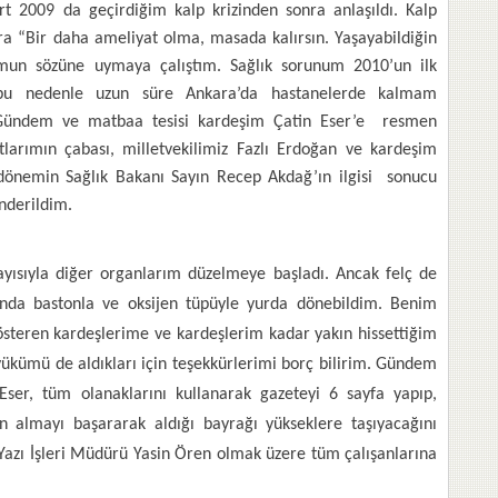
t 2009 da geçirdiğim kalp krizinden sonra anlaşıldı. Kalp
a “Bir daha ameliyat olma, masada kalırsın. Yaşayabildiğin
un sözüne uymaya çalıştım. Sağlık sorunum 2010’un ilk
 bu nedenle uzun süre Ankara’da hastanelerde kalmam
e Gündem ve matbaa tesisi kardeşim Çatin Eser’e resmen
tlarımın çabası, milletvekilimiz Fazlı Erdoğan ve kardeşim
ız dönemin Sağlık Bakanı Sayın Recep Akdağ’ın ilgisi sonucu
nderildim.
yısıyla diğer organlarım düzelmeye başladı. Ancak felç de
da bastonla ve oksijen tüpüyle yurda dönebildim. Benim
steren kardeşlerime ve kardeşlerim kadar yakın hissettiğim
ükümü de aldıkları için teşekkürlerimi borç bilirim. Gündem
Eser, tüm olanaklarını kullanarak gazeteyi 6 sayfa yapıp,
lan almayı başararak aldığı bayrağı yükseklere taşıyacağını
Yazı İşleri Müdürü Yasin Ören olmak üzere tüm çalışanlarına