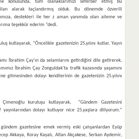
me konusunda, tüm olanaklarımızı seferber etmiş bu
ilan alarak taçlandırmış olduk. Bu dönemde özverili
rımıza, destekleri ile her z aman yanımda olan aileme ve
larıma teşekkür ederim ”dedi.
uş kutlayarak, “Öncelikle gazetenizin 25.yılını kutlar. Yayın
mı İbrahim Çay’ın da selamlarını getirdiğini dile getirerek,
amımız İbrahim Çay Zonguldak’ta trafik kazasında yaşamını
e gitmesinden dolayı kendilerinin de gazetenizin 25.yılını
t Çimenoğlu kuruluşu kutlayarak, “Gündem Gazetesini
if yayınlarından dolayı kutluyor nice 25.yaşlara diliyorum.”
gündem gazetesine emek vermiş eski çalışanlardan Eyüp
ecep Akkaya, Koray Kayalı, Altan Akçakese, Serkan Aydemir,