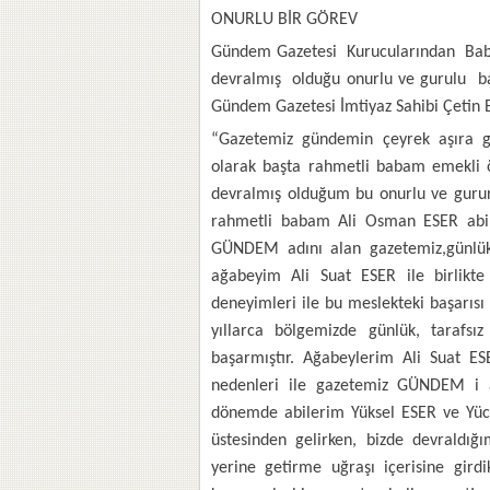
ONURLU BİR GÖREV
Gündem Gazetesi Kurucularından Bab
devralmış olduğu onurlu ve gurulu ba
Gündem Gazetesi İmtiyaz Sahibi Çetin E
“Gazetemiz gündemin çeyrek aşıra gi
olarak başta rahmetli babam emekli
devralmış olduğum bu onurlu ve gurur
rahmetli babam Ali Osman ESER abile
GÜNDEM adını alan gazetemiz,günlük 
ağabeyim Ali Suat ESER ile birlikte
deneyimleri ile bu meslekteki başarısı 
yıllarca bölgemizde günlük, tarafsız
başarmıştır. Ağabeylerim Ali Suat E
nedenleri ile gazetemiz GÜNDEM i a
dönemde abilerim Yüksel ESER ve Yüce
üstesinden gelirken, bizde devraldı
yerine getirme uğraşı içerisine gird