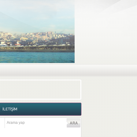
RAF GALERİSİ
VİDEO GALERİSİ
İLETİŞİM
İLETİŞİM