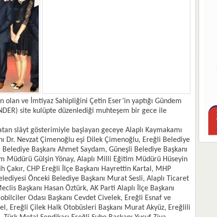
an olan ve İmtiyaz Sahipliğini Çetin Eser’in yaptığı Gündem
NDER) site kulüpte düzenlediği muhteşem bir gece ile
latan slâyt gösterimiyle başlayan geceye Alaplı Kaymakamı
nı Dr. Nevzat Çimenoğlu eşi Dilek Çimenoğlu, Ereğli Belediye
i Belediye Başkanı Ahmet Saydam, Güneşli Belediye Başkanı
şim Müdürü Gülşin Yönay, Alaplı Milli Eğitim Müdürü Hüseyin
tih Çakır, CHP Ereğli İlçe Başkanı Hayrettin Kartal, MHP
Belediyesi Önceki Belediye Başkanı Murat Sesli, Alaplı Ticaret
clis Başkanı Hasan Öztürk, AK Parti Alaplı İlçe Başkanı
bilciler Odası Başkanı Cevdet Civelek, Ereğli Esnaf ve
l, Ereğli Çilek Halk Otobüsleri Başkanı Murat Akyüz, Ereğlili