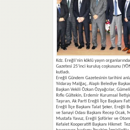
Kdz. Ereğli’nin köklü yayın organlarınd
Gazetesi 25’inci kuruluş coşkusunu (YÖ
kutladı.
Ereğli Gündem Gazetesinin tarihini an
Yıldaray Malğaç, Alaplı Belediye Başka
Başkan Vekili Özkan Özyağcılar, Gümel
Rıfkı Gültekin, Erdemir Kurumsal İleti
Taşıran, Ak Parti Ereğli İlçe Başkanı Fa
Ereğli İlçe Başkanı Talat Şeker, Ereğli 
ve Sanayi Odası Başkanı Recep Ocak, Me
Mustafa Yavuz, Ereğli Şoförler ve Otomo
Kefalet Kooperatifi Başkanı Hikmet Teze