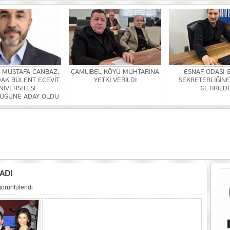
OR
ULDAK BÜLENT ECEVİT ÜNİVERSİTESİ REKTÖRLÜĞÜNE ADAY OLDU
 SEZER GETİRİLDİ.
A VE YAŞATMA DERNEĞİ KONGRESİ YAPILDI
Rİ SONA ERDİ
. MUSTAFA CANBAZ,
ÇAMLIBEL KÖYÜ MUHTARINA
ESNAF ODASI 
AK BÜLENT ECEVİT
YETKİ VERİLDİ
SEKRETERLİĞİNE
HİZMETİ KALDIRILDI
NİVERSİTESİ
GETİRİLDİ
ÜĞÜNE ADAY OLDU
NSI DÜZENLENDİ
ÜRLÜĞÜ BİNASİ YAPILACAK
ADI
görüntülendi