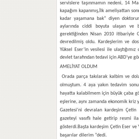
servislere taşınmamın nedeni, 14 Mar
kapağım kapanmış,İlk ameliyattan sonr
kadar yaşamana bak” diyen doktorum
aylarında ciddi boyuta ulaşan ve
gerektiğinden Nisan 2010 itibariyl
devredilmiş oldu. Kardeşlerim ve dos
Yüksel Eser’in vesilesi ile ulaştığım
devlet tarafından tedavi için ABD’ye gö
AMELİYAT OLDUM
Orada parça takılarak kalbim ve dola
olmuştum. 4 aya yakın tedavim sonun
hayatta kalabilmem için büyük çaba gö
eşlerine, aynı zamanda ekonomik kriz y
Gazetesi’ni devralan kardeşim Çetin 
gazeteyi vasıflı hale getirip resmi i
gösterdi.Başta kardeşim Çetin Eser ve 
başarılar dilerim ”dedi.