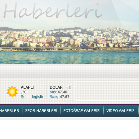
TÜM HABERLER
YURTTAN HABERLER
SPOR HABERLERİ
FOTOĞ
ALAPLI
DOLAR
, °C
Alış:
47.48
Şehir değiştir
Satış:
47.67
HABERLER
SPOR HABERLERİ
FOTOĞRAF GALERİSİ
VİDEO GALERİSİ