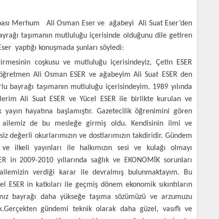
ası Merhum Ali Osman Eser ve ağabeyi Ali Suat Eser’den
yrağı taşımanın mutluluğu içerisinde olduğunu dile getiren
ser yaptığı konuşmada şunları söyledi:
rmesinin coşkusu ve mutluluğu içerisindeyiz, Çetin ESER
 öğretmen Ali Osman ESER ve ağabeyim Ali Suat ESER den
lu bayrağı taşımanın mutluluğu içerisindeyim. 1989 yılında
rim Ali Suat ESER ve Yücel ESER ile birlikte kurulan ve
yayın hayatına başlamıştır. Gazetecilik öğrenimini gören
 ailemiz de bu mesleğe girmiş oldu. Kendisinin ilmi ve
siz değerli okurlarımızın ve dostlarımızın takdiridir. Gündem
 ve ilkeli yayınları ile halkımızın sesi ve kulağı olmayı
SER in 2009-2010 yıllarında sağlık ve EKONOMİK sorunları
ilemizin verdiği karar ile devralmış bulunmaktayım. Bu
l ESER in katkıları ile geçmiş dönem ekonomik sıkıntıların
ğımız bayrağı daha yükseğe taşıma sözümüzü ve arzumuzu
ik.Gerçekten gündemi teknik olarak daha güzel, vasıflı ve