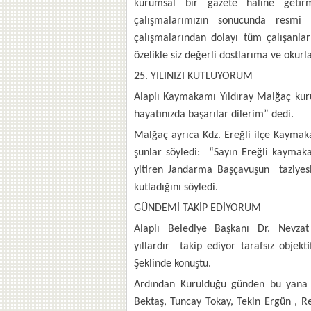
kurumsal bir gazete haline getir
çalışmalarımızın sonucunda resmi 
çalışmalarından dolayı tüm çalışanla
özelikle siz değerli dostlarıma ve okur
25. YILINIZI KUTLUYORUM
Alaplı Kaymakamı Yıldıray Malğaç kurul
hayatınızda başarılar dilerim” dedi.
Malğaç ayrıca Kdz. Ereğli ilçe Kaymaka
şunlar söyledi: “Sayın Ereğli kaymak
yitiren Jandarma Başçavuşun taziyesin
kutladığını söyledi.
GÜNDEMİ TAKİP EDİYORUM
Alaplı Belediye Başkanı Dr. Nevza
yıllardır takip ediyor tarafsız objekt
Şeklinde konuştu.
Ardından Kurulduğu günden bu yana 
Bektaş, Tuncay Tokay, Tekin Ergün , R