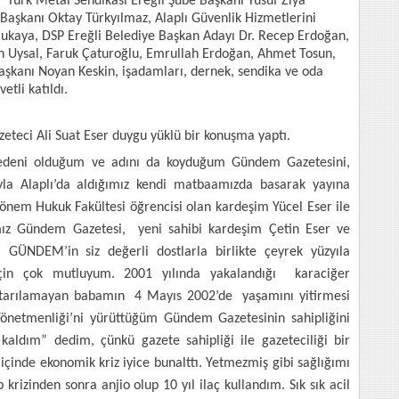
, Türk Metal Sendikası Ereğli Şube Başkanı Yusuf Ziya
aşkanı Oktay Türkyılmaz, Alaplı Güvenlik Hizmetlerini
kaya, DSP Ereğli Belediye Başkan Adayı Dr. Recep Erdoğan,
in Uysal, Faruk Çaturoğlu, Emrullah Erdoğan, Ahmet Tosun,
aşkanı Noyan Keskin, işadamları, dernek, sendika ve oda
etli katıldı.
eteci Ali Suat Eser duygu yüklü bir konuşma yaptı.
nedeni olduğum ve adını da koyduğum Gündem Gazetesini,
yla Alaplı’da aldığımız kendi matbaamızda basarak yayına
önem Hukuk Fakültesi öğrencisi olan kardeşim Yücel Eser ile
mız Gündem Gazetesi, yeni sahibi kardeşim Çetin Eser ve
da GÜNDEM’in siz değerli dostlarla birlikte çeyrek yüzyıla
çin çok mutluyum. 2001 yılında yakalandığı karaciğer
urtarılamayan babamın 4 Mayıs 2002’de yaşamını yitirmesi
Yönetmenliği’ni yürüttüğüm Gündem Gazetesinin sahipliğini
aldım” dedim, çünkü gazete sahipliği ile gazeteciliği bir
inde ekonomik kriz iyice bunalttı. Yetmezmiş gibi sağlığımı
krizinden sonra anjio olup 10 yıl ilaç kullandım. Sık sık acil