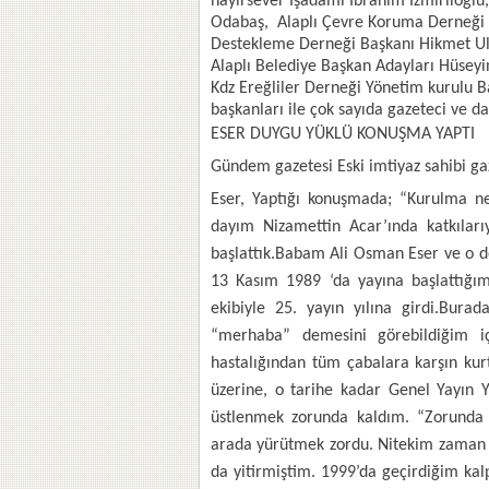
hayırsever İşadamı İbrahim İzmirlioğlu
Odabaş, Alaplı Çevre Koruma Derneği B
Destekleme Derneği Başkanı Hikmet Ulu
Alaplı Belediye Başkan Adayları Hüsey
Kdz Ereğliler Derneği Yönetim kurulu B
başkanları ile çok sayıda gazeteci ve dav
ESER DUYGU YÜKLÜ KONUŞMA YAPTI
Gündem gazetesi Eski imtiyaz sahibi gaz
Eser, Yaptığı konuşmada; “Kurulma 
dayım Nizamettin Acar’ında katkıları
başlattık.Babam Ali Osman Eser ve o d
13 Kasım 1989 ‘da yayına başlattığı
ekibiyle 25. yayın yılına girdi.Bura
“merhaba” demesini görebildiğim i
hastalığından tüm çabalara karşın k
üzerine, o tarihe kadar Genel Yayın 
üstlenmek zorunda kaldım. “Zorunda k
arada yürütmek zordu. Nitekim zaman iç
da yitirmiştim. 1999’da geçirdiğim kalp 