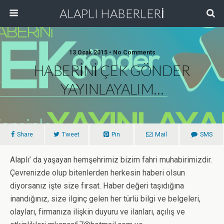
ALAPLI HABERLERİ
13 Ocak 2015 • No Comments
HABERİNİ ÇEK GÖNDER
YAYINLAYALIM…
Share
Tweet
Pin
Mail
SMS
Alaplı’ da yaşayan hemşehrimiz bizim fahri muhabirimizdir.
Çevrenizde olup bitenlerden herkesin haberi olsun
diyorsanız işte size fırsat. Haber değeri taşıdığına
inandığınız, size ilginç gelen her türlü bilgi ve belgeleri,
olayları, firmanıza ilişkin duyuru ve ilanları, açılış ve